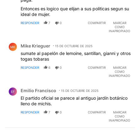
Entonces es logico que elijan a sus politicas segun su
ideal de mujer.
RESPONDER
7
0
COMPARTIR
MARCAR
COMO
INAPROPIADO
Comentario de Mike Krieguer.
Mike Krieguer
15 DE OCTUBRE DE 2025
MK
sumate al papelón de lemoine, santillan, gianni y otros
togas tobaras
RESPONDER
6
0
COMPARTIR
MARCAR
COMO
INAPROPIADO
Comentario de Emilio Francisco.
Emilio Francisco
15 DE OCTUBRE DE 2025
EF
El partido oficial se parece al antiguo jardín botánico
lleno de michis.
RESPONDER
7
0
COMPARTIR
MARCAR
COMO
INAPROPIADO