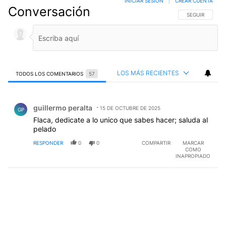
INICIAR SESIÓN
|
CREAR CUENTA
Conversación
SIGA ESTA CO
SEGUIR
LOS MÁS RECIENTES
TODOS LOS COMENTARIOS
57
Todos los comentarios
Comentario de guillermo peralta.
guillermo peralta
15 DE OCTUBRE DE 2025
GP
Flaca, dedicate a lo unico que sabes hacer; saluda al
pelado
RESPONDER
0
0
COMPARTIR
MARCAR
COMO
INAPROPIADO