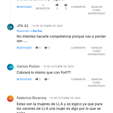
1
RESPONDER
COMPARTIR
MARCAR
RESPUESTA
2
0
COMO
INAPROPIADO
Respuesta de JPA 42.
JPA 42
15 DE OCTUBRE DE 2025
J4
Responder a
Qui Zas
No intentes hacerle competencia porque vas a perder
son ....
RESPONDER
0
0
COMPARTIR
MARCAR
COMO
INAPROPIADO
Comentario de Carlos Piolini.
Carlos Piolini
15 DE OCTUBRE DE 2025
CP
Cobrará lo mismo que con Fort??
RESPONDER
5
1
COMPARTIR
MARCAR
COMO
INAPROPIADO
Comentario de Federico Rivarola.
Federico Rivarola
15 DE OCTUBRE DE 2025
FR
Estas son la mujeres de LLA y es logico ya que para
los varones de LLA una mujer es algo por lo que se
paga.