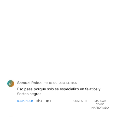
Comentario de Samuel Rolda.
Samuel Rolda
15 DE OCTUBRE DE 2025
SR
Eso pasa porque solo se especializo en felatios y
fiestas negras
RESPONDER
4
1
COMPARTIR
MARCAR
COMO
INAPROPIADO
Comentario de Tales de Mileto.