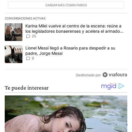
CARGAR MÁS COMENTARIOS
CONVERSACIONES ACTIVAS
Este listado muestra los artículos con más comentarios en los últim
Un artículo de tendencia con el título "Karina Milei vuelve al cen
Karina Milei vuelve al centro de la escena: reúne a
los legisladores bonaerenses y acelera el armado
para 2027
25
Un artículo de tendencia con el título "Lionel Messi llegó a Rosar
Lionel Messi llegó a Rosario para despedir a su
padre, Jorge Messi
9
Gestionado por