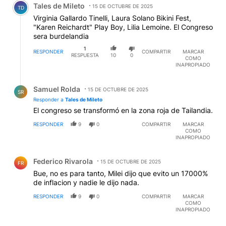
Tales de Mileto
15 DE OCTUBRE DE 2025
TD
Virginia Gallardo Tinelli, Laura Solano Bikini Fest,
"Karen Reichardt" Play Boy, Lilia Lemoine. El Congreso
sera burdelandia
1
RESPONDER
COMPARTIR
MARCAR
RESPUESTA
10
0
COMO
INAPROPIADO
Respuesta de Samuel Rolda.
Samuel Rolda
15 DE OCTUBRE DE 2025
SR
Responder a
Tales de Mileto
El congreso se transformó en la zona roja de Tailandia.
RESPONDER
9
0
COMPARTIR
MARCAR
COMO
INAPROPIADO
Comentario de Federico Rivarola.
Federico Rivarola
15 DE OCTUBRE DE 2025
FR
Bue, no es para tanto, Milei dijo que evito un 17000%
de inflacion y nadie le dijo nada.
RESPONDER
9
0
COMPARTIR
MARCAR
COMO
INAPROPIADO