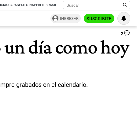
ICIAS
CARAS
EXITOÍNA
PERFIL BRASIL
INGRESAR
SUSCRIBITE
2
Ev
ó un día como hoy
Du
de
Pe
(1
19
|
CE
empre grabados en el calendario.