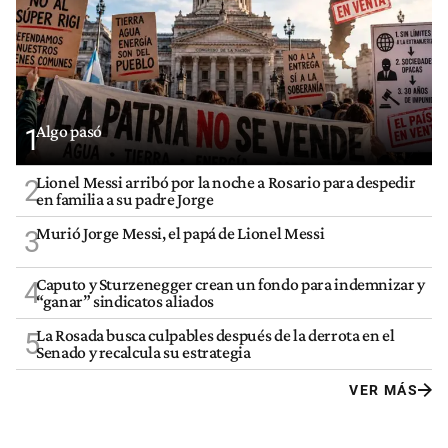
Algo pasó
1
Lionel Messi arribó por la noche a Rosario para despedir
2
en familia a su padre Jorge
Murió Jorge Messi, el papá de Lionel Messi
3
Caputo y Sturzenegger crean un fondo para indemnizar y
4
“ganar” sindicatos aliados
La Rosada busca culpables después de la derrota en el
5
Senado y recalcula su estrategia
VER MÁS