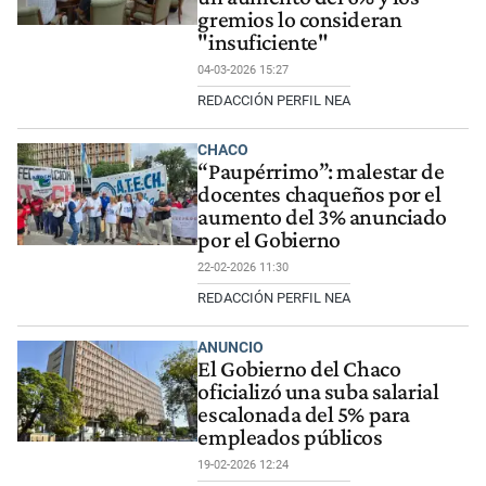
gremios lo consideran
"insuficiente"
04-03-2026 15:27
REDACCIÓN PERFIL NEA
CHACO
“Paupérrimo”: malestar de
docentes chaqueños por el
aumento del 3% anunciado
por el Gobierno
22-02-2026 11:30
REDACCIÓN PERFIL NEA
ANUNCIO
El Gobierno del Chaco
oficializó una suba salarial
escalonada del 5% para
empleados públicos
19-02-2026 12:24