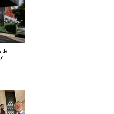
a de
 y