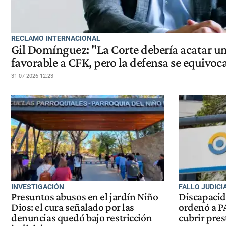
RECLAMO INTERNACIONAL
Gil Domínguez: "La Corte debería acatar un
favorable a CFK, pero la defensa se equivoca
31-07-2026 12:23
INVESTIGACIÓN
FALLO JUDICI
Presuntos abusos en el jardín Niño
Discapacida
Dios: el cura señalado por las
ordenó a P
denuncias quedó bajo restricción
cubrir pres