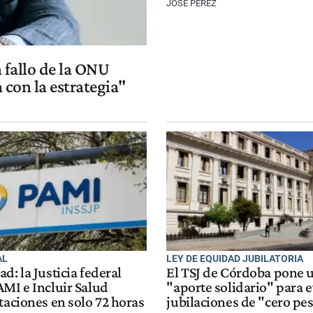
JOSÉ PÉREZ
 fallo de la ONU
 con la estrategia"
AL
LEY DE EQUIDAD JUBILATORIA
d: la Justicia federal
El TSJ de Córdoba pone u
AMI e Incluir Salud
"aporte solidario" para e
taciones en solo 72 horas
jubilaciones de "cero pe