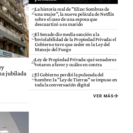
La historia real de "Elize: Sombras de
2
una mujer", la nueva película de Netflix
sobre el caso de una esposa que
descuartizó a su marido
El Senado dio media sanción a la
3
Inviolabilidad de la Propiedad Privada: el
Gobierno tuvo que ceder en la Ley del
Manejo del Fuego
Ley de Propiedad Privada: qué senadores
4
votaron a favor y cuáles en contra
ey
na jubilada
El Gobierno perdió la pulseada del
5
nombre: la "Ley de Tierras" se impuso en
toda la conversación digital
VER MÁS