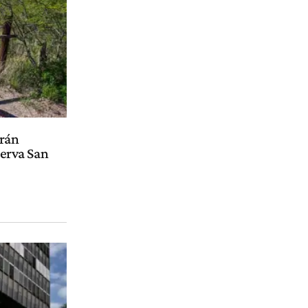
drán
serva San