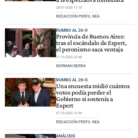
28-01-2026 11:10
REDACCIÓN PERFIL NEA
RUMBO AL 26-O
Provincia de Buenos Aires:
tras el escándalo de Espert,
el peronismo saca ventaja
11-10-2025 22:48
NORMAN BERRA
RUMBO AL 26-O
Una encuesta midió cuántos
votos podía perder el
Gobierno si sostenía a
Espert
07-10-2025 16:49
REDACCIÓN PERFIL NEA
ANÁLISIS