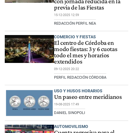
con jornada reducida en la
previa de las Fiestas
15-12-2025 12:59
REDACCIÓN PERFIL NEA
COMERCIO Y FIESTAS
El centro de Córdoba en
modo fiestas: 3 y 6 cuotas
todo el mes y horarios
extendidos
09-12-2025 20:22
PERFIL REDACCIÓN CÓRDOBA
USO Y HUSOS HORARIOS
Un paseo entre meridianos
19-08-2025 17:49
DANIEL SINOPOLI
AUTOMOVILISMO
Cuenta regresiva para el