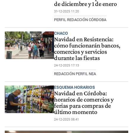
de diciembre y 1 de enero
31-12-2025 11:20
PERFIL REDACCIÓN CÓRDOBA
CHACO
Navidad en Resistencia:
cómo funcionarán bancos,
comercios y servicios
durante las fiestas
24-12-2025 17:13
REDACCIÓN PERFIL NEA
ESQUEMA HORARIOS
Navidad en Córdoba:
horarios de comercios y
ferias para compras de
último momento
24-12-2025 08:41