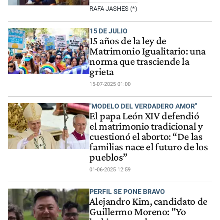
RAFA JASHES (*)
15 DE JULIO
15 años de la ley de
Matrimonio Igualitario: una
norma que trasciende la
grieta
15-07-2025 01:00
"MODELO DEL VERDADERO AMOR"
El papa León XIV defendió
el matrimonio tradicional y
cuestionó el aborto: “De las
familias nace el futuro de los
pueblos”
01-06-2025 12:59
PERFIL SE PONE BRAVO
Alejandro Kim, candidato de
Guillermo Moreno: "Yo