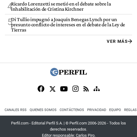
Ricardo Lorenzetti se metió en el debate sobre la
4
inhabilitación de Cristina Kirchner
Di Tullio impugnó a Joaquín Benegas Lynch por un
5
presunto conflicto de intereses en el debate de la Ley de
Tierras
VER MÁS
CANALES RSS
QUIENES SOMOS
CONTÁCTENOS
PRIVACIDAD
EQUIPO
REGLAS
Perfil.com - Editorial Perfil S.A.
| © Perfil.com 2006-2026 - Todos los
derechos reservados.
Editor responsable: Carlos Piro.