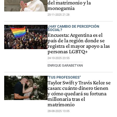
del matrimonio y la
monogamia
25-11-2025 21:28
¿HAY CAMBIO DE PERCEPCIÓN
SOCIAL?
Encuesta: Argentina es el
país de la región donde se
registra el mayor apoyo a las
personas LGBTQ+
24-10-2025 23:55
ENRIQUE GARABETYAN
"TUS PROFESORES"
Taylor Swift y Travis Kelce se
casan: cuánto dinero tienen
y cómo quedará su fortuna
millonaria tras el
matrimonio
28-08-2025 13:05