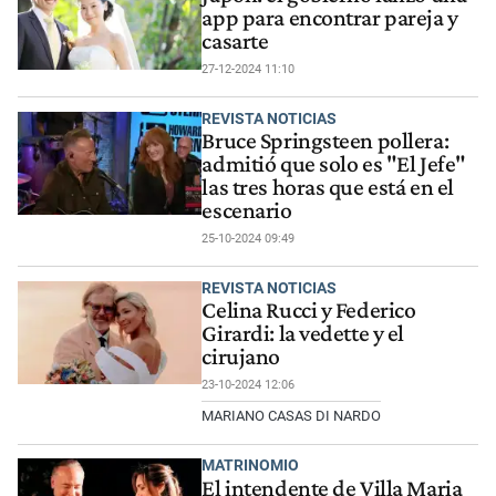
app para encontrar pareja y
casarte
27-12-2024 11:10
REVISTA NOTICIAS
Bruce Springsteen pollera:
admitió que solo es "El Jefe"
las tres horas que está en el
escenario
25-10-2024 09:49
REVISTA NOTICIAS
Celina Rucci y Federico
Girardi: la vedette y el
cirujano
23-10-2024 12:06
MARIANO CASAS DI NARDO
MATRINOMIO
El intendente de Villa Maria