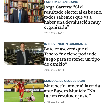
ESQUEMA CAMBIARIO
Jorge Carrera: “Si el
resultado electoral es bueno,
todos sabemos que va a
haber una devaluación muy
organizada”
02-10-2025 14:10
INTERVENCIÓN CAMBIARIA
Buteler aseveró que el
Tesoro “no tiene poder de
fuego para sostener un tipo
de cambio”
09-09-2025 12:41
MUNDIAL DE CLUBES 2025
Marchesín lamentó la caída
ante Bayern Munich: "No
fue un resultado justo"
21-06-2025 01:26