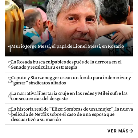
Murió Jorge Messi, el papá de Lionel Messi, en Rosario
1
La Rosada busca culpables después de la derrota en el
2
Senado y recalcula su estrategia
Caputo y Sturzenegger crean un fondo para indemnizar y
3
“ganar” sindicatos aliados
La narrativa libertaria cruje en las redes y Milei sufre las
4
consecuencias del desgaste
La historia real de "Elize: Sombras de una mujer", la nueva
5
película de Netflix sobre el caso de una esposa que
descuartizó a su marido
VER MÁS