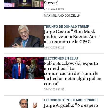
Street?
07-11-2024 10:06
MAXIMILIANO DONZELLI*
TRIUNFO DE DONALD TRUMP
Jorge Castro: "Elon Musk
podría venir a Buenos Aires
a la reunión de la CPAC"
06-11-2024 12:26
ELECCIONES EN EEUU
Pablo Boczkowski, experto
en medios: "La
comunicación de Trump le
ha hecho meter algún gol en
contra"
05-11-2024 13:55
ELECCIONES EN ESTADOS UNIDOS
Jorge Argüello: "No espero