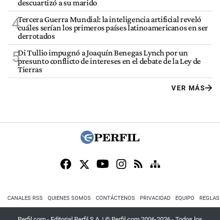
descuartizó a su marido
Tercera Guerra Mundial: la inteligencia artificial reveló
4
cuáles serían los primeros países latinoamericanos en ser
derrotados
Di Tullio impugnó a Joaquín Benegas Lynch por un
5
presunto conflicto de intereses en el debate de la Ley de
Tierras
VER MÁS
CANALES RSS
QUIENES SOMOS
CONTÁCTENOS
PRIVACIDAD
EQUIPO
REGLAS
Perfil.com - Editorial Perfil S.A.
| © Perfil.com 2006-2026 - Todos los