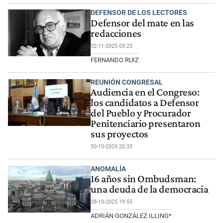
DEFENSOR DE LOS LECTORES
Defensor del mate en las
redacciones
02-11-2025 03:25
FERNANDO RUIZ
REUNIÓN CONGRESAL
Audiencia en el Congreso:
los candidatos a Defensor
del Pueblo y Procurador
Penitenciario presentaron
sus proyectos
30-10-2025 20:33
ANOMALÍA
16 años sin Ombudsman:
una deuda de la democracia
28-10-2025 19:55
ADRIÁN GONZÁLEZ ILLING*