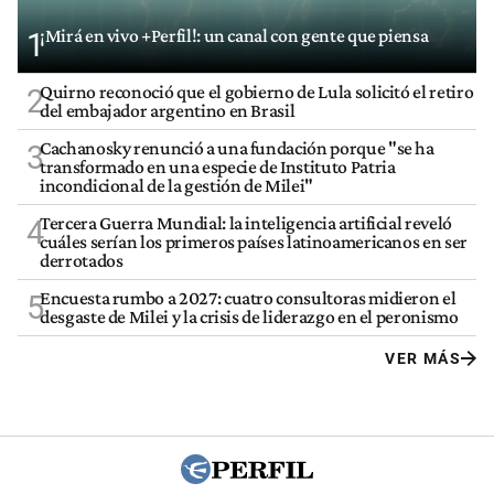
¡Mirá en vivo +Perfil!: un canal con gente que piensa
1
Quirno reconoció que el gobierno de Lula solicitó el retiro
2
del embajador argentino en Brasil
Cachanosky renunció a una fundación porque "se ha
3
transformado en una especie de Instituto Patria
incondicional de la gestión de Milei"
Tercera Guerra Mundial: la inteligencia artificial reveló
4
cuáles serían los primeros países latinoamericanos en ser
derrotados
Encuesta rumbo a 2027: cuatro consultoras midieron el
5
desgaste de Milei y la crisis de liderazgo en el peronismo
VER MÁS