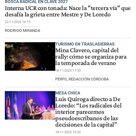
ROSCA RADICAL EN CLAVE 2027
Interna UCR con tonada: Nace la "tercera vía" que
desafía la grieta entre Mestre y De Loredo
22-11-2025 16:13
RODRIGO MIRANDA
TURISMO EN TRASLASIERRAS
Mina Clavero, capital del
rally: cómo se organiza para
la temporada de verano
18-11-2025 17:33
PERFIL REDACCIÓN CÓRDOBA
MESA CHICA
Luis Quiroga directo a De
Loredo: “Los radicales del
interior parecemos
pseudoescribanos de las
decisiones de la capital”
18-11-2025 15:32