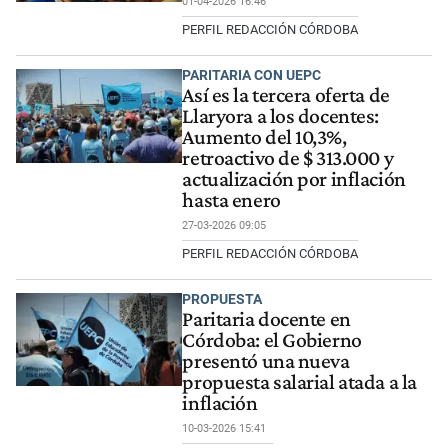
01-04-2026 16:46
PERFIL REDACCIÓN CÓRDOBA
PARITARIA CON UEPC
Así es la tercera oferta de
Llaryora a los docentes:
Aumento del 10,3%,
retroactivo de $ 313.000 y
actualización por inflación
hasta enero
27-03-2026 09:05
PERFIL REDACCIÓN CÓRDOBA
PROPUESTA
Paritaria docente en
Córdoba: el Gobierno
presentó una nueva
propuesta salarial atada a la
inflación
10-03-2026 15:41