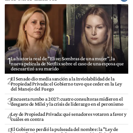
La historia real de "Elize: Sombras de una mujer", la
1
nueva película de Netflix sobre el caso de una esposa que
descuartizó a su marido
El Senado dio media sanción a la Inviolabilidad de la
2
Propiedad Privada: el Gobierno tuvo que ceder en la Ley
del Manejo del Fuego
Encuesta rumbo a 2027: cuatro consultoras midieron el
3
desgaste de Milei y la crisis de liderazgo en el peronismo
Ley de Propiedad Privada: qué senadores votaron a favor y
4
cuáles en contra
El Gobierno perdió la pulseada del nombre: la "Ley de
5