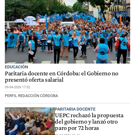
EDUCACIÓN
Paritaria docente en Córdoba: el Gobierno no
presentó oferta salarial
09-04-2026 17:02
PERFIL REDACCIÓN CÓRDOBA
PARITARIA DOCENTE
UEPC rechazó la propuesta
del gobierno y lanzó otro
paro por 72 horas