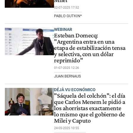
Milei
02-07-2025 17:52
PABLO GUTKIN*
WEBINAR
Esteban Domecq:
"Argentina entra en una
etapa de estabilización tensa
y selectiva, con un dólar
reprimido"
01-07-2025 12:26
JUAN BERNAUS
DÉJÀ VU ECONÓMICO
"Sáquela del colchón": el día
que Carlos Menem le pidió a
los ahorristas exactamente
lo mismo que el gobierno de
Milei y Caputo
24-05-2025 10:55