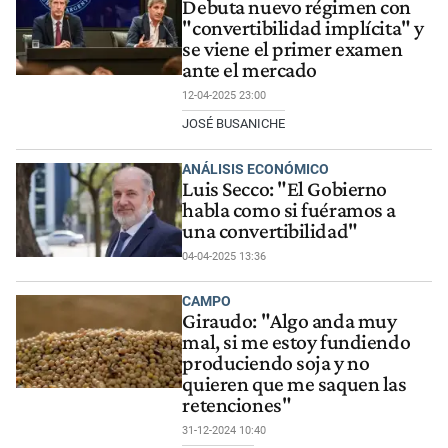
Debuta nuevo régimen con
"convertibilidad implícita" y
se viene el primer examen
ante el mercado
12-04-2025 23:00
JOSÉ BUSANICHE
ANÁLISIS ECONÓMICO
Luis Secco: "El Gobierno
habla como si fuéramos a
una convertibilidad"
04-04-2025 13:36
CAMPO
Giraudo: "Algo anda muy
mal, si me estoy fundiendo
produciendo soja y no
quieren que me saquen las
retenciones"
31-12-2024 10:40