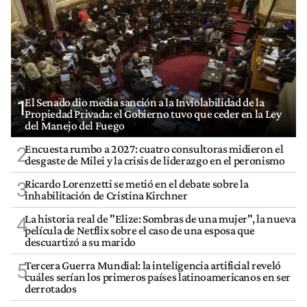
El Senado dio media sanción a la Inviolabilidad de la
1
Propiedad Privada: el Gobierno tuvo que ceder en la Ley
del Manejo del Fuego
Encuesta rumbo a 2027: cuatro consultoras midieron el
2
desgaste de Milei y la crisis de liderazgo en el peronismo
Ricardo Lorenzetti se metió en el debate sobre la
3
inhabilitación de Cristina Kirchner
La historia real de "Elize: Sombras de una mujer", la nueva
4
película de Netflix sobre el caso de una esposa que
descuartizó a su marido
Tercera Guerra Mundial: la inteligencia artificial reveló
5
cuáles serían los primeros países latinoamericanos en ser
derrotados