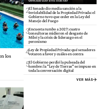
descuartizó a su marido
El Senado dio media sanción a la
2
Inviolabilidad de la Propiedad Privada: el
Gobierno tuvo que ceder en la Ley del
Manejo del Fuego
Encuesta rumbo a 2027: cuatro
3
consultoras midieron el desgaste de
Milei y la crisis de liderazgo en el
peronismo
Ley de Propiedad Privada: qué senadores
4
votaron a favor y cuáles en contra
en los
El Gobierno perdió la pulseada del
5
nombre: la "Ley de Tierras" se impuso en
toda la conversación digital
VER MÁS