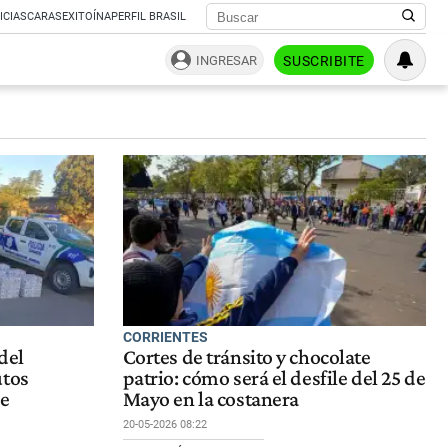
ICIAS
CARAS
EXITOÍNA
PERFIL BRASIL
INGRESAR
SUSCRIBITE
CORRIENTES
del
Cortes de tránsito y chocolate
utos
patrio: cómo será el desfile del 25 de
de
Mayo en la costanera
20-05-2026 08:22