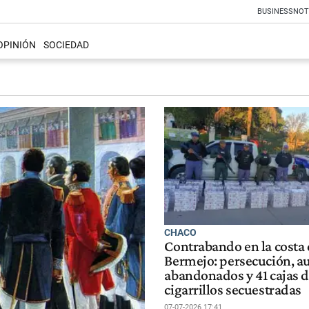
BUSINESS
NOT
OPINIÓN
SOCIEDAD
CHACO
Contrabando en la costa 
Bermejo: persecución, a
abandonados y 41 cajas 
cigarrillos secuestradas
07-07-2026 17:41