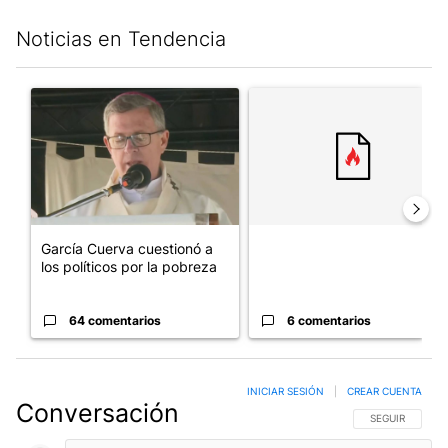
Noticias en Tendencia
Este listado muestra los artículos con más comentarios en los últim
Un artículo de tendencia con el título "García Cuerva cuestionó 
Un artículo de tendencia con el
García Cuerva cuestionó a
los políticos por la pobreza
64 comentarios
6 comentarios
INICIAR SESIÓN
|
CREAR CUENTA
Conversación
SIGA ESTA CO
SEGUIR