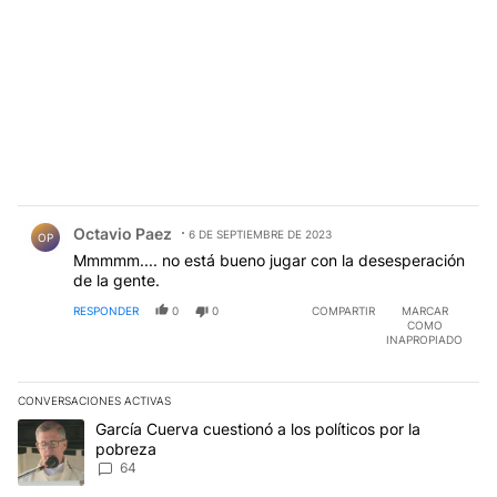
Comentario de Octavio Paez.
Octavio Paez
6 DE SEPTIEMBRE DE 2023
OP
Mmmmm.... no está bueno jugar con la desesperación
de la gente.
RESPONDER
0
0
COMPARTIR
MARCAR
COMO
INAPROPIADO
CONVERSACIONES ACTIVAS
Este listado muestra los artículos con más comentarios en los últim
Un artículo de tendencia con el título "García Cuerva cuestionó a 
García Cuerva cuestionó a los políticos por la
pobreza
64