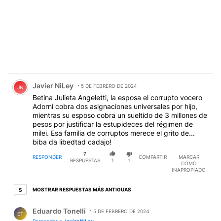
Comentario de Javier NiLey.
Javier NiLey
5 DE FEBRERO DE 2024
JN
Betina Julieta Angeletti, la esposa el corrupto vocero
Adorni cobra dos asignaciones universales por hijo,
mientras su esposo cobra un sueltido de 3 millones de
pesos por justificar la estupideces del régimen de
milei. Esa familia de corruptos merece el grito de...
biba da libedtad cadajo!
7
RESPONDER
COMPARTIR
MARCAR
RESPUESTAS
1
1
COMO
INAPROPIADO
5 respuestas más antiguas
MOSTRAR RESPUESTAS MÁS ANTIGUAS
5
Respuesta de Eduardo Tonelli.
Eduardo Tonelli
5 DE FEBRERO DE 2024
ET
Responder a
Javier NiLey