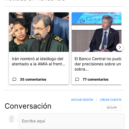
Este listado muestra los artículos con más comentarios en los últim
Un artículo de tendencia con el título "Irán nombró al ideólog
Un artículo de tendencia con e
Irán nombró al ideólogo del
El Banco Central no pudo
atentado a la AMIA al frent...
dar precisiones sobre un
sobra...
35 comentarios
77 comentarios
INICIAR SESIÓN
|
CREAR CUENTA
Conversación
SIGA ESTA CO
SEGUIR