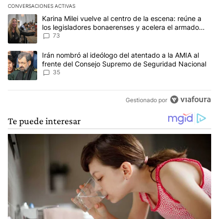
CONVERSACIONES ACTIVAS
Este listado muestra los artículos con más comentarios en los últim
Un artículo de tendencia con el título "Karina Milei vuelve al cen
Karina Milei vuelve al centro de la escena: reúne a
los legisladores bonaerenses y acelera el armado
para 2027
73
Un artículo de tendencia con el título "Irán nombró al ideólogo d
Irán nombró al ideólogo del atentado a la AMIA al
frente del Consejo Supremo de Seguridad Nacional
35
Gestionado por