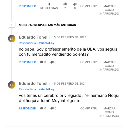
8
RESPONDER
COMPARTIR
MARCAR
RESPUESTAS
2
0
COMO
INAPROPIADO
6 respuestas más antiguas
MOSTRAR RESPUESTAS MÁS ANTIGUAS
6
Respuesta de Eduardo Tonelli.
Eduardo Tonelli
5 DE FEBRERO DE 2024
ET
Responder a
Javier NiLey
no papa. Soy profesor emerito de la UBA. vos seguis
con tu mercadito vendiendo polenta?
RESPONDER
0
0
COMPARTIR
MARCAR
COMO
INAPROPIADO
Respuesta de Eduardo Tonelli.
Eduardo Tonelli
5 DE FEBRERO DE 2024
ET
Responder a
Javier NiLey
vos tenes un cerebro privilegiado : "el hermano Ñoqui
del ñoqui adorni" Muy inteligente
RESPONDER
0
0
COMPARTIR
MARCAR
COMO
INAPROPIADO