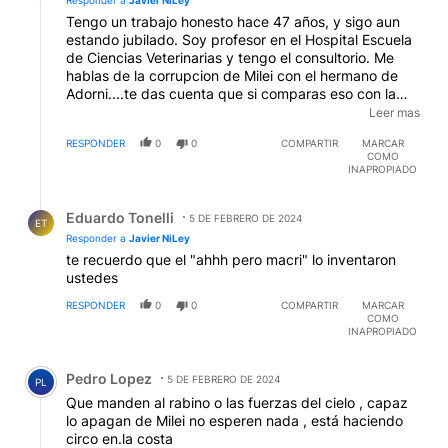
Tengo un trabajo honesto hace 47 años, y sigo aun
estando jubilado. Soy profesor en el Hospital Escuela
de Ciencias Veterinarias y tengo el consultorio. Me
hablas de la corrupcion de Milei con el hermano de
Adorni....te das cuenta que si comparas eso con la
ENORMIDAD que hubo en el kirchnerismo es nada?
Leer mas
sabes cuantos parientes tiene Quintela, gobernador K
RESPONDER
0
0
COMPARTIR
MARCAR
irchnerista de la Rioja? 30¡¡¡ hasta familiares de la ex
COMO
mujer. Entonces, si haces una observacion, atenete a
INAPROPIADO
las respuestas amigo
Respuesta de Eduardo Tonelli.
Eduardo Tonelli
5 DE FEBRERO DE 2024
ET
Responder a
Javier NiLey
te recuerdo que el "ahhh pero macri" lo inventaron
ustedes
RESPONDER
0
0
COMPARTIR
MARCAR
COMO
INAPROPIADO
Comentario de Pedro Lopez.
Pedro Lopez
5 DE FEBRERO DE 2024
PL
Que manden al rabino o las fuerzas del cielo , capaz
lo apagan de Milei no esperen nada , está haciendo
circo en.la costa