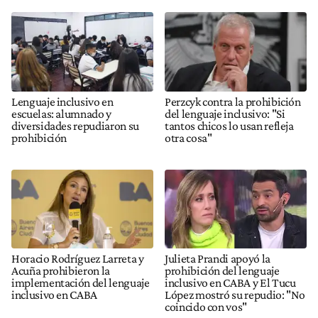
Lenguaje inclusivo en
Perzcyk contra la prohibición
escuelas: alumnado y
del lenguaje inclusivo: "Si
diversidades repudiaron su
tantos chicos lo usan refleja
prohibición
otra cosa"
Horacio Rodríguez Larreta y
Julieta Prandi apoyó la
Acuña prohibieron la
prohibición del lenguaje
implementación del lenguaje
inclusivo en CABA y El Tucu
inclusivo en CABA
López mostró su repudio: "No
coincido con vos"