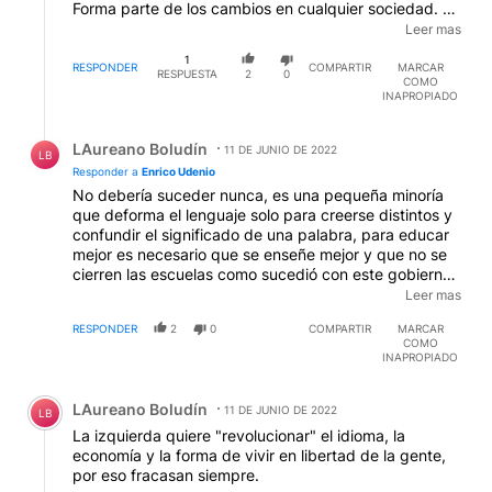
Forma parte de los cambios en cualquier sociedad. Lo
que no tenemos que hacer es enseñarlos en las
Leer mas
escuelas, porque la base de la idea inclusiva es
1
política ya que surge de considerar al lenguaje actual
RESPONDER
COMPARTIR
MARCAR
RESPUESTA
2
0
COMO
como parte del patriarcado, y no puede ser aceptada
INAPROPIADO
porque de serlo, cualquier escuela, colegio, o
maestro/a enseñará según sus criterios políticos en
Respuesta de LAureano Boludín.
lugar de ajustarse a las estructuras académicas
LAureano Boludín
11 DE JUNIO DE 2022
LB
actuales. Es decir, un posible caos que solo dañará a
Responder a
Enrico Udenio
la propia enseñanza.
No debería suceder nunca, es una pequeña minoría
que deforma el lenguaje solo para creerse distintos y
confundir el significado de una palabra, para educar
mejor es necesario que se enseñe mejor y que no se
cierren las escuelas como sucedió con este gobierno.
Los niños necesitan comprender textos, y leer más, no
Leer mas
necesitan confundirse con una X en lugar de una O,
RESPONDER
2
0
COMPARTIR
MARCAR
eso no hace a la cultura, necesitamos recuperar la
COMO
educación tal cual la conocimos hace unos años,
INAPROPIADO
agregar letras al vocabulario de unos pocos atrasa y
Comentario de LAureano Boludín.
no da respuestas a la cultura y la educación.
LAureano Boludín
11 DE JUNIO DE 2022
LB
La izquierda quiere "revolucionar" el idioma, la
economía y la forma de vivir en libertad de la gente,
por eso fracasan siempre.