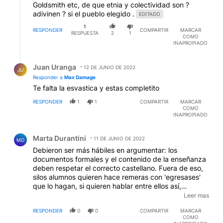
Goldsmith etc, de que etnia y colectividad son ?
adivinen ? si el pueblo elegido .
EDITADO
1
RESPONDER
COMPARTIR
MARCAR
RESPUESTA
2
1
COMO
INAPROPIADO
Respuesta de Juan Uranga.
Juan Uranga
12 DE JUNIO DE 2022
JU
Responder a
Max Damage
Te falta la esvastica y estas completito
RESPONDER
1
1
COMPARTIR
MARCAR
COMO
INAPROPIADO
Comentario de Marta Durantini.
Marta Durantini
11 DE JUNIO DE 2022
MD
Debieron ser más hábiles en argumentar: los
documentos formales y el contenido de la enseñanza
deben respetar el correcto castellano. Fuera de eso,
silos alumnos quieren hace remeras con 'egresases'
que lo hagan, si quieren hablar entre ellos así,
también. Pero no se va admitir ese desvío del lenguaje
Leer mas
correcto en las redacciones, informes, respuestas a
RESPONDER
0
0
COMPARTIR
MARCAR
cuestionarios, etc. que presenten como parte de su
COMO
tarea como estudiantes.