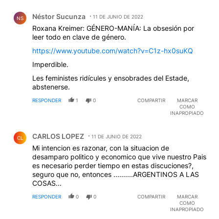
Comentario de Néstor Sucunza.
Néstor Sucunza
11 DE JUNIO DE 2022
NS
Roxana Kreimer: GÉNERO-MANÍA: La obsesión por
leer todo en clave de género.
https://www.youtube.com/watch?v=C1z-hx0suKQ
Imperdible.
Les feministes ridícules y ensobrades del Estade,
abstenerse.
RESPONDER
1
0
COMPARTIR
MARCAR
COMO
INAPROPIADO
Comentario de CARLOS LOPEZ.
CARLOS LOPEZ
11 DE JUNIO DE 2022
CL
Mi intencion es razonar, con la situacion de
desamparo politico y economico que vive nuestro Pais
es necesario perder tiempo en estas discuciones?,
seguro que no, entonces ..........ARGENTINOS A LAS
COSAS...
RESPONDER
0
0
COMPARTIR
MARCAR
COMO
INAPROPIADO