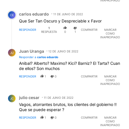
INAPROPIADO
Comentario de carlos eduardo.
carlos eduardo
11 DE JUNIO DE 2022
CE
Que Ser Tan Oscuro y Despreciable x Favor
1
RESPONDER
COMPARTIR
MARCAR
RESPUESTA
0
1
COMO
INAPROPIADO
Respuesta de Juan Uranga.
Juan Uranga
12 DE JUNIO DE 2022
JU
Responder a
carlos eduardo
Anibal? Alberto? Maximo? Kici? Barniz? El Tarta? Cuan
de ellos? Son muchos
RESPONDER
1
0
COMPARTIR
MARCAR
COMO
INAPROPIADO
Comentario de julio cesar.
julio cesar
11 DE JUNIO DE 2022
JC
Vagos, atorrantes brutos, los clientes del gobierno !!
Que se puede esperar ?
RESPONDER
1
0
COMPARTIR
MARCAR
COMO
INAPROPIADO