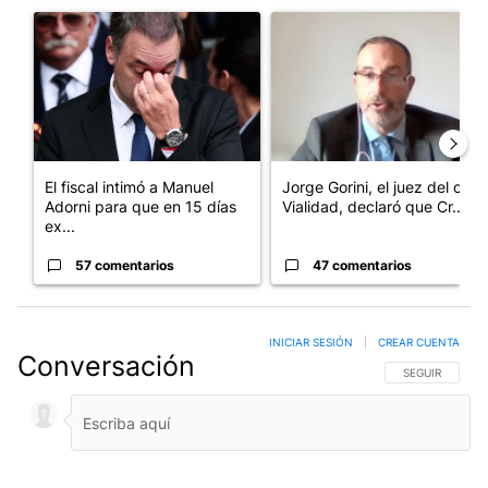
Un artículo de tendencia con el título "El fiscal intimó a Manue
Un artículo de tendencia con e
El fiscal intimó a Manuel
Jorge Gorini, el juez del caso
Adorni para que en 15 días
Vialidad, declaró que Cr...
ex...
57 comentarios
47 comentarios
INICIAR SESIÓN
|
CREAR CUENTA
Conversación
SIGA ESTA CO
SEGUIR