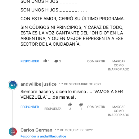
SON UNOS HIJOS _ _ _ _ _ _
SON UNOS HIJOS _ _ _ _ _ _ . . . .
CON ESTE AMOR, CERRÓ SU ÚLTIMO PROGRAMA.
SIN CÓDIGOS NI PRINCIPIOS, Y CAPAZ DE TODO,
ESTA ES LA VOZ CANTANTE DEL "OH DIO" EN LA
ARGENTINA, Y QUIEN MEJOR REPRESENTA A ESE
SECTOR DE LA CIUDADANÍA.
.
RESPONDER
1
3
COMPARTIR
MARCAR
COMO
INAPROPIADO
Comentario de andwillbe justice.
andwillbe justice
7 DE SEPTIEMBRE DE 2022
AJ
Siempre hacen y dicen lo mismo ....´VAMOS A SER
VENEZUELA´....de manual .
1
RESPONDER
COMPARTIR
MARCAR
RESPUESTA
2
1
COMO
INAPROPIADO
Respuesta de Carlos German.
Carlos German
2 DE OCTUBRE DE 2022
CG
Responder a
andwillbe justice