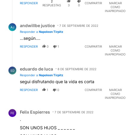
2
RESPONDER
COMPARTIR
MARCAR
RESPUESTAS
3
0
COMO
INAPROPIADO
Respuesta de andwillbe justice.
andwillbe justice
7 DE SEPTIEMBRE DE 2022
AJ
Responder a
Napoleon Tirpitz
...según....
RESPONDER
0
1
COMPARTIR
MARCAR
COMO
INAPROPIADO
Respuesta de eduardo de luca.
eduardo de luca
8 DE SEPTIEMBRE DE 2022
ED
Responder a
Napoleon Tirpitz
segui disfrutando que la vida es corta
RESPONDER
1
0
COMPARTIR
MARCAR
COMO
INAPROPIADO
Comentario de Felix Espierres.
Felix Espierres
7 DE SEPTIEMBRE DE 2022
FE
.
SON UNOS HIJOS _ _ _ _ _ _