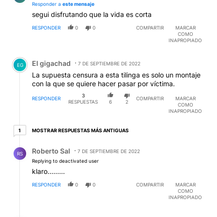
Responder a
este mensaje
segui disfrutando que la vida es corta
RESPONDER
0
0
COMPARTIR
MARCAR
COMO
INAPROPIADO
Comentario de El gigachad.
El gigachad
7 DE SEPTIEMBRE DE 2022
EG
La supuesta censura a esta tilinga es solo un montaje
con la que se quiere hacer pasar por víctima.
3
RESPONDER
COMPARTIR
MARCAR
RESPUESTAS
6
2
COMO
INAPROPIADO
1 respuesta más antiguas
MOSTRAR RESPUESTAS MÁS ANTIGUAS
1
Respuesta de Roberto Sal.
Roberto Sal
7 DE SEPTIEMBRE DE 2022
RS
Replying to deactivated user
klaro.........
RESPONDER
0
0
COMPARTIR
MARCAR
COMO
INAPROPIADO
Respuesta de eduardo de luca.