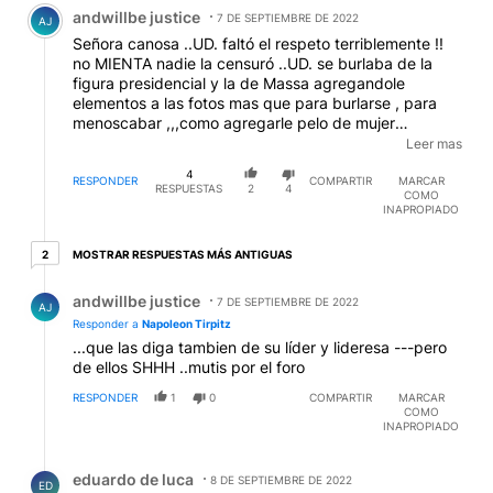
Comentario de andwillbe justice.
andwillbe justice
7 DE SEPTIEMBRE DE 2022
AJ
Señora canosa ..UD. faltó el respeto terriblemente !!
no MIENTA nadie la censuró ..UD. se burlaba de la
figura presidencial y la de Massa agregandole
elementos a las fotos mas que para burlarse , para
menoscabar ,,,como agregarle pelo de mujer
etc.etc..a la vicepresidenta tambien ..las peores fotos
Leer mas
para burlarse ..UNA CONSTANTE en sus programas
4
...DE TOOODOS LOS DIAS , hasta el hartazgo ...Le
RESPONDER
COMPARTIR
MARCAR
RESPUESTAS
2
4
COMO
gustaría que le hicieran eso a un ser querido
INAPROPIADO
suyo??...piense,.. a su hija , a sus padres...Usted
ejerció la violencia y la irrespetuosidad.y las genera en
2 respuestas más antiguas
MOSTRAR RESPUESTAS MÁS ANTIGUAS
2
seres mas débiles mentalmente ..Mas allá de los
escraches que hacían , y que se los pasaban por el
Respuesta de andwillbe justice.
andwillbe justice
telefono para que los subiera...gente como el criminal
7 DE SEPTIEMBRE DE 2022
AJ
que atacó a CFK . NO SE haga la víctima ..qué
Responder a
Napoleon Tirpitz
casualidad que justo ahora habla !!! ...Llámese a
...que las diga tambien de su líder y lideresa ---pero
silencio ...o comparezca en la Justicia, sino le gustan
de ellos SHHH ..mutis por el foro
las decisiones.
RESPONDER
1
0
COMPARTIR
MARCAR
COMO
INAPROPIADO
Respuesta de eduardo de luca.
eduardo de luca
8 DE SEPTIEMBRE DE 2022
ED