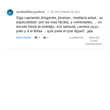
Todos los comentarios
Comentario de andwillbe justice.
andwillbe justice
7 DE SEPTIEMBRE DE 2022
AJ
Siga captando drogones, jóvenes , mediana edad , su
especialidad ,son los mas fáciles, y vulnerables, ... un
escote hasta el ombligo, voz sensual, cansina yyyy..
palo y a la Bolsa . ..que pase el que sigue!! ..jaja
RESPONDER
0
3
COMPARTIR
MARCAR
COMO
INAPROPIADO