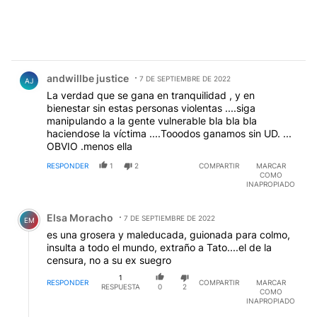
Comentario de andwillbe justice.
andwillbe justice
7 DE SEPTIEMBRE DE 2022
AJ
La verdad que se gana en tranquilidad , y en
bienestar sin estas personas violentas ....siga
manipulando a la gente vulnerable bla bla bla
haciendose la víctima ....Tooodos ganamos sin UD. ...
OBVIO .menos ella
RESPONDER
1
2
COMPARTIR
MARCAR
COMO
INAPROPIADO
Comentario de Elsa Moracho.
Elsa Moracho
7 DE SEPTIEMBRE DE 2022
EM
es una grosera y maleducada, guionada para colmo,
insulta a todo el mundo, extraño a Tato....el de la
censura, no a su ex suegro
1
RESPONDER
COMPARTIR
MARCAR
RESPUESTA
0
2
COMO
INAPROPIADO