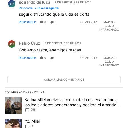
eduardo de luca
8 DE SEPTIEMBRE DE 2022
ED
Responder a
Jose Eizaguirre
segui disfrutando que la vida es corta
RESPONDER
0
0
COMPARTIR
MARCAR
COMO
INAPROPIADO
Comentario de Pablo Cruz.
Pablo Cruz
7 DE SEPTIEMBRE DE 2022
PC
Gobierno rasca, enemigos rascas
RESPONDER
0
0
COMPARTIR
MARCAR
COMO
INAPROPIADO
CARGAR MÁS COMENTARIOS
CONVERSACIONES ACTIVAS
Este listado muestra los artículos con más comentarios en los últim
Un artículo de tendencia con el título "Karina Milei vuelve al cen
Karina Milei vuelve al centro de la escena: reúne a
los legisladores bonaerenses y acelera el armado
para 2027
26
Un artículo de tendencia con el título "Yo, Milei" con 3 comentarios
Yo, Milei
3