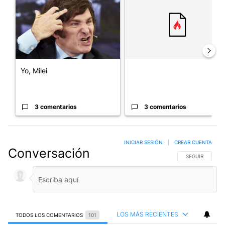
Yo, Milei
3 comentarios
3 comentarios
INICIAR SESIÓN
|
CREAR CUENTA
Conversación
SIGA ESTA CO
SEGUIR
LOS MÁS RECIENTES
TODOS LOS COMENTARIOS
101