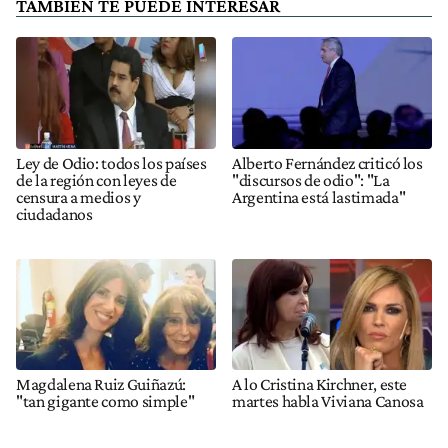
TAMBIÉN TE PUEDE INTERESAR
Ley de Odio: todos los países
Alberto Fernández criticó los
de la región con leyes de
"discursos de odio": "La
censura a medios y
Argentina está lastimada"
ciudadanos
Magdalena Ruiz Guiñazú:
A lo Cristina Kirchner, este
"tan gigante como simple"
martes habla Viviana Canosa