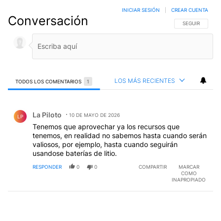
INICIAR SESIÓN
|
CREAR CUENTA
Conversación
SIGA ESTA CO
SEGUIR
LOS MÁS RECIENTES
TODOS LOS COMENTARIOS
1
Todos los comentarios
Comentario de La Piloto.
La Piloto
10 DE MAYO DE 2026
LP
Tenemos que aprovechar ya los recursos que
tenemos, en realidad no sabemos hasta cuando serán
valiosos, por ejemplo, hasta cuando seguirán
usandose baterías de litio.
RESPONDER
0
0
COMPARTIR
MARCAR
COMO
INAPROPIADO