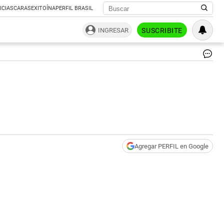
ICIAS
CARAS
EXITOÍNA
PERFIL BRASIL
INGRESAR
SUSCRIBITE
Ca
Ro
Gri
|
CO
Agregar PERFIL en Google