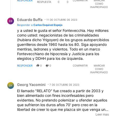
echo de hacer el saludo nazi le cuesta la cárcel. Y
RESPONDER
COMPARTIR
MARCAR
RESPUESTA
0
0
COMO
esto no es limitar libertades , todo lo contrario es
INAPROPIADO
poner y blanco y negro que en democracia no existe
posibilidad de no ser irresponsables, y que el serlo
Respuesta de Eduardo Buffa.
tiene consecuencias.
Eduardo Buffa
11 DE OCTUBRE DE 2023
EB
Responder a
Carlos Esquivel Espejo
y a usted le gusta el señor Fontevecchia. Hay millones
como usted: negacionistas de las criminalidades
(hubiera dicho Yrigoyen) de los grupos autopercibidos
guerrilleros desde 1960 hasta los 80. Siga apoyando
mentiras, ladrones y violentos. Todo en un marco
Fontevecchiano de hipocresía y Justicia para los
elegidos y DDHH para los de izquierda.
RESPONDER
0
0
COMPARTIR
MARCAR
COMO
INAPROPIADO
Comentario de Georg Yacomini.
Georg Yacomini
7 DE OCTUBRE DE 2023
GY
El llamado "RELATO" fue creado a partir de 2003 y
bien alimentado con fines inconfesables pero
evidentes. No pretendo polemizar u ofender aquellos
que sufrieron los duros años 70' pero creo en la
libertad de creer lo que me plazca sin que venga una
runfla de legisladores (que no legislan) a ordenarme
Leer mas