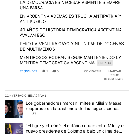
LA DEMOCRACIA ES NECESARIASMENTE SIEMPRE
UNA FARSA
EN ARGENTNA ADEMAS ES TRUCHA ANTIPATRIA Y
ANTIPUEBLO
40 AÑOS DE HISTORIA DEMOCRATICA ARGENTINA
AVALAN ESO
PERO LA MENTIRA CAYO Y NI UN PAR DE DOCENAS
DE MULTIMEDIOS
MENTIROSOS PODRAN SEGUIR MANTENIENDO LA
MENTIRA DEMOCRATICA ARGENTINA
EDITADO
RESPONDER
1
0
COMPARTIR
MARCAR
COMO
INAPROPIADO
CONVERSACIONES ACTIVAS
Este listado muestra los artículos con más comentarios en los últim
Un artículo de tendencia con el título "Los gobernadores marcan l
Los gobernadores marcan límites a Milei y Massa
reaparece en la trastienda de las negociaciones
87
Un artículo de tendencia con el título ""El tigre y el león": el eu
"El tigre y el león": el eufórico cruce entre Milei y el
nuevo presidente de Colombia bajo un clima de