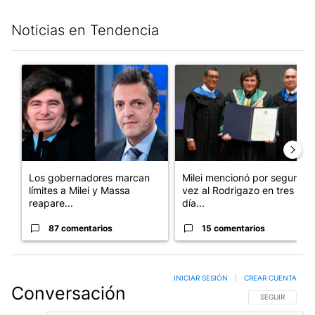
Noticias en Tendencia
Este listado muestra los artículos con más comentarios en los últim
Un artículo de tendencia con el título "Los gobernadores marcan
Un artículo de tendencia con e
Los gobernadores marcan
Milei mencionó por segunda
límites a Milei y Massa
vez al Rodrigazo en tres
reapare...
día...
87 comentarios
15 comentarios
INICIAR SESIÓN
|
CREAR CUENTA
Conversación
SIGA ESTA CO
SEGUIR