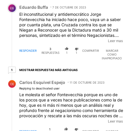
Comentario de Eduardo Buffa.
Eduardo Buffa
7 DE OCTUBRE DE 2023
EB
El inconstitucional y antidemocrático Jorge
Fontevecchia ha iniciado hace poco, vaya un a saber
por cuanta plata, una Cruzada contra los que se
Niegan a Reconocer que la Dictadura mató a 30 mil
personas, sintetizado en el término Negacionistas.
Esta mentira aberrante solo puede caber en una
Leer mas
mente desquiciada. L que llama la atención es que
3
este individuo, ya irrecuperable dada la edad, sea
RESPONDER
COMPARTIR
MARCAR
RESPUESTAS
1
1
COMO
dueño de un medio como Perfil. Lamentable sata al
INAPROPIADO
pasado remoto, medieval probablemente, de gente
que se ha decidido a quitarle al país toda posibilidad
1 respuesta más antiguas
MOSTRAR RESPUESTAS MÁS ANTIGUAS
1
de salida hacia algo humanamente aceptable. Ni
siquiera recuerdan lo que propuso Perón antes de irse
Respuesta de Carlos Esquivel Espejo.
Carlos Esquivel Espejo
y que cumpliera su Almirante Massera. El únic
11 DE OCTUBRE DE 2023
CE
negacionismo, y es el que practica el propio
Replying to deactivated user
Fontevecchia junto con todo el kirchnerism y resabios
Le molesta el señor Fontevecchia porque es uno de
de los Montoneros aún con vida o sus descendientes,
los pocos que a veces hace publicaciones como la de
tan fanáticos y ciegos como sus padres o abuelos.
hoy, que es ni más ni menos que un análisis real y
¿Podrá recapacitar est señr de tan atildad ropaje? No
profundo frente al negacionismo como herramienta de
lo creo.
provocación y rescate a las más oscuras noches de la
Argentina . Hace falta una ley que ponga freno a este
Leer mas
accionar, como bien dice el artículo e Alemania el solo
1