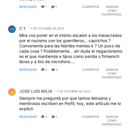
RESPONDER
1
1
COMPARTIR
MARCAR
COMO
INAPROPIADO
Comentario de C Y.
C Y
7 DE OCTUBRE DE 2023
CY
Mira vos poner en el mismo escalon a los masacrados
por el nazismo con los guerrilleros... caprichos ?
Conveniente para las febriles mentes k ? Un poco de
cada cosa ? Posiblemente... sin duda el negacionismo
es el que mantiende a tipos como perdia o firmenich
libres y a tiro de microfono....
RESPONDER
0
0
COMPARTIR
MARCAR
COMO
INAPROPIADO
Comentario de JOSE LUIS MILIA.
JOSE LUIS MILIA
7 DE OCTUBRE DE 2023
JL
Siempre me preguntè por que tantos iletrados y
mentirosos escriben en Perfil; hoy, este artìculo me lo
explicò
RESPONDER
0
1
COMPARTIR
MARCAR
COMO
INAPROPIADO