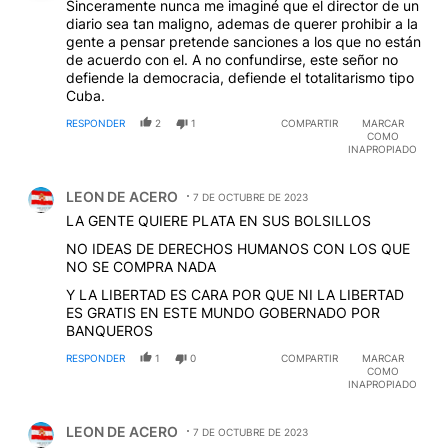
Sinceramente nunca me imaginé que el director de un
diario sea tan maligno, ademas de querer prohibir a la
gente a pensar pretende sanciones a los que no están
de acuerdo con el. A no confundirse, este señor no
defiende la democracia, defiende el totalitarismo tipo
Cuba.
RESPONDER
2
1
COMPARTIR
MARCAR
COMO
INAPROPIADO
Comentario de LEON DE ACERO.
LEON DE ACERO
7 DE OCTUBRE DE 2023
LA GENTE QUIERE PLATA EN SUS BOLSILLOS
NO IDEAS DE DERECHOS HUMANOS CON LOS QUE
NO SE COMPRA NADA
Y LA LIBERTAD ES CARA POR QUE NI LA LIBERTAD
ES GRATIS EN ESTE MUNDO GOBERNADO POR
BANQUEROS
RESPONDER
1
0
COMPARTIR
MARCAR
COMO
INAPROPIADO
Comentario de LEON DE ACERO.
LEON DE ACERO
7 DE OCTUBRE DE 2023