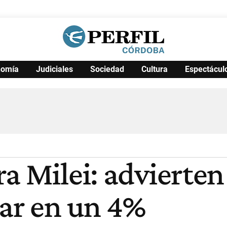
nomía
Judiciales
Sociedad
Cultura
Espectácul
Política
Pymes
Salud
Internacional
Clima
Deportes
Business
Noticias
Caras
a Milei: advierten
rar en un 4%