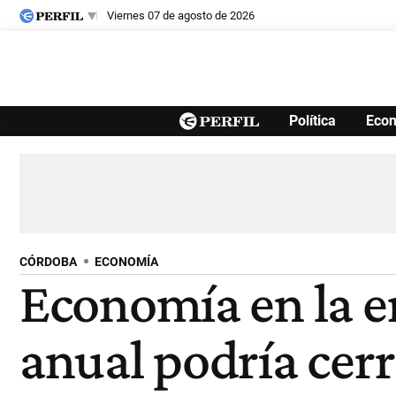
viernes 07 de agosto de 2026
Últimas noticias
Política
Eco
Inicio
Ahora
Opinión
Cultura
Arte
Educación
Videos
Córdoba
Reperfilar
Diario del Juicio
CÓRDOBA
ECONOMÍA
Economía en la er
anual podría cer