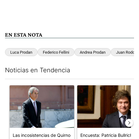
EN ESTA NOTA
Luca Prodan
Federico Fellini
Andrea Prodan
Juan Rodolf
Noticias en Tendencia
Este listado muestra los artículos con más comentarios en los últim
Un artículo de tendencia con el título "Las incosistencias de Qu
Un artículo de tendencia con e
Las incosistencias de Quirno
Encuesta: Patricia Bullrich