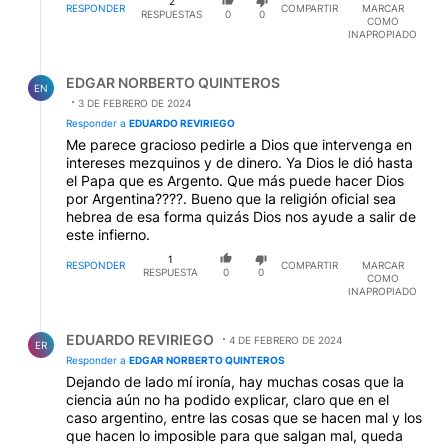
2
RESPONDER
COMPARTIR
MARCAR
RESPUESTAS
0
0
COMO
INAPROPIADO
Respuesta de EDGAR NORBERTO QUINTEROS.
EDGAR NORBERTO QUINTEROS
EN
3 DE FEBRERO DE 2024
Responder a
EDUARDO REVIRIEGO
Me parece gracioso pedirle a Dios que intervenga en
intereses mezquinos y de dinero. Ya Dios le dió hasta
el Papa que es Argento. Que más puede hacer Dios
por Argentina????. Bueno que la religión oficial sea
hebrea de esa forma quizás Dios nos ayude a salir de
este infierno.
1
RESPONDER
COMPARTIR
MARCAR
RESPUESTA
0
0
COMO
INAPROPIADO
Respuesta de EDUARDO REVIRIEGO.
EDUARDO REVIRIEGO
4 DE FEBRERO DE 2024
ER
Responder a
EDGAR NORBERTO QUINTEROS
Dejando de lado mí ironía, hay muchas cosas que la
ciencia aún no ha podido explicar, claro que en el
caso argentino, entre las cosas que se hacen mal y los
que hacen lo imposible para que salgan mal, queda