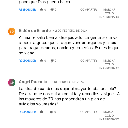
poco que Dios pueda hacer.
RESPONDER
0
0
COMPARTIR
MARCAR
COMO
INAPROPIADO
Comentario de Bidón de Bilardo.
Bidón de Bilardo
2 DE FEBRERO DE 2024
BD
Al final le salio bien al desquiciado. La genta solita va
a pedir a gritos que la dejen vender organos y niños
para pagar deudas, comida y remedios. Eso es lo que
se viene
RESPONDER
0
0
COMPARTIR
MARCAR
COMO
INAPROPIADO
Comentario de Angel Pucheta.
Angel Pucheta
2 DE FEBRERO DE 2024
AP
La idea de cambio es dejar el mayor tendal posible?
De arranque nos quitan comida y remedios y sigue.. A
los mayores de 70 nos propondrán un plan de
suicidios voluntarios?
RESPONDER
1
0
COMPARTIR
MARCAR
COMO
INAPROPIADO