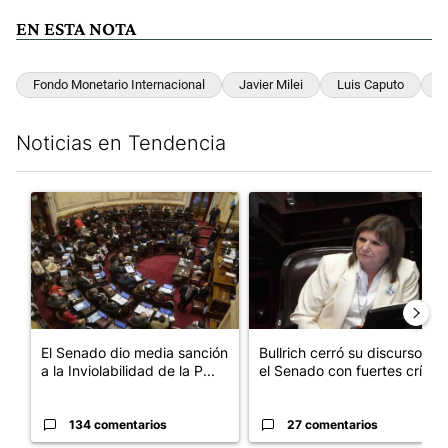
EN ESTA NOTA
Fondo Monetario Internacional
Javier Milei
Luis Caputo
D
Noticias en Tendencia
Este listado muestra los artículos con más comentarios en los últim
Un artículo de tendencia con el título "El Senado dio media san
Un artículo de tendencia con el
El Senado dio media sanción
Bullrich cerró su discurso en
a la Inviolabilidad de la P...
el Senado con fuertes crí...
134 comentarios
27 comentarios