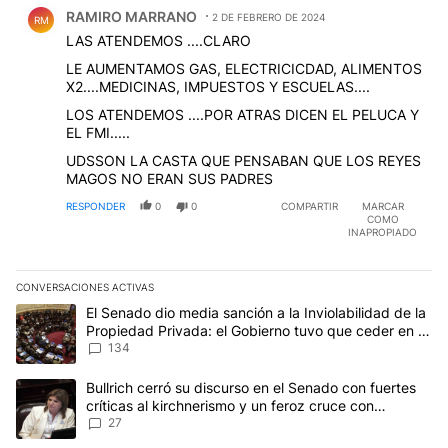
Comentario de RAMIRO MARRANO.
RAMIRO MARRANO
2 DE FEBRERO DE 2024
RM
LAS ATENDEMOS ....CLARO
LE AUMENTAMOS GAS, ELECTRICICDAD, ALIMENTOS
X2....MEDICINAS, IMPUESTOS Y ESCUELAS....
LOS ATENDEMOS ....POR ATRAS DICEN EL PELUCA Y
EL FMI.....
UDSSON LA CASTA QUE PENSABAN QUE LOS REYES
MAGOS NO ERAN SUS PADRES
RESPONDER
0
0
COMPARTIR
MARCAR
COMO
INAPROPIADO
CONVERSACIONES ACTIVAS
Este listado muestra los artículos con más comentarios en los últim
Un artículo de tendencia con el título "El Senado dio media sanci
El Senado dio media sanción a la Inviolabilidad de la
Propiedad Privada: el Gobierno tuvo que ceder en la
Ley del Manejo del Fuego
134
Un artículo de tendencia con el título "Bullrich cerró su discurso e
Bullrich cerró su discurso en el Senado con fuertes
críticas al kirchnerismo y un feroz cruce con
Capitanich al que le gritó “¡cállate!”
27