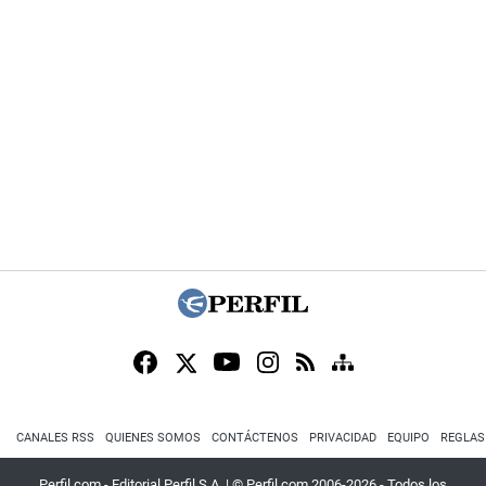
CANALES RSS
QUIENES SOMOS
CONTÁCTENOS
PRIVACIDAD
EQUIPO
REGLAS
Perfil.com - Editorial Perfil S.A.
| © Perfil.com 2006-2026 - Todos los