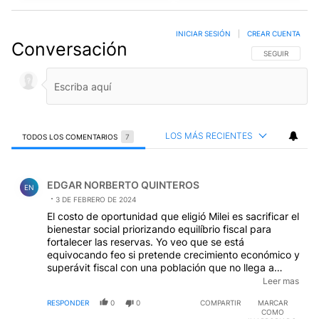
INICIAR SESIÓN
|
CREAR CUENTA
Conversación
SIGA ESTA CO
SEGUIR
LOS MÁS RECIENTES
TODOS LOS COMENTARIOS
7
Todos los comentarios
Comentario de EDGAR NORBERTO QUINTEROS.
EDGAR NORBERTO QUINTEROS
EN
3 DE FEBRERO DE 2024
El costo de oportunidad que eligió Milei es sacrificar el
bienestar social priorizando equilíbrio fiscal para
fortalecer las reservas. Yo veo que se está
equivocando feo si pretende crecimiento económico y
superávit fiscal con una población que no llega a
cubrir sus necesidades básicas con esta apabullante
Leer mas
inflación que no será sencillo reducirla con las
RESPONDER
0
0
COMPARTIR
MARCAR
presiones gremiales otra causa que puede derivar en
COMO
un estallido social a la vuelta de la esquina.