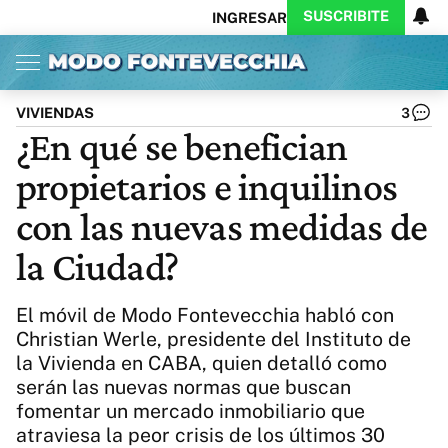
SUSCRIBITE
INGRESAR
Inicio
Ahora
Opinión
Actualidad
Política
Economía
Columnistas
Política
Pymes
Salud
VIVIENDAS
3
Ciencia
Protagonistas
Tecnología
¿En qué se benefician
Cultura
Arte
Educación
propietarios e inquilinos
Internacional
Clima
Deportes
CARAS
Exitoina
Turismo
con las nuevas medidas de
Videos
Córdoba
Reperfilar
la Ciudad?
Business
Noticias
Caras
Exitoina
Gaming
Vivo
El móvil de Modo Fontevecchia habló con
Diario del Juicio
Christian Werle, presidente del Instituto de
la Vivienda en CABA, quien detalló como
serán las nuevas normas que buscan
fomentar un mercado inmobiliario que
atraviesa la peor crisis de los últimos 30