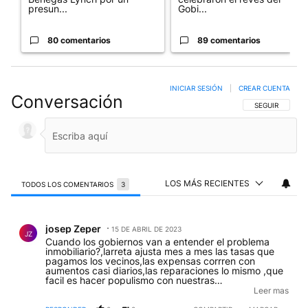
presun...
Gobi...
80 comentarios
89 comentarios
INICIAR SESIÓN
|
CREAR CUENTA
Conversación
SIGA ESTA CO
SEGUIR
LOS MÁS RECIENTES
TODOS LOS COMENTARIOS
3
Todos los comentarios
Comentario de josep Zeper.
josep Zeper
15 DE ABRIL DE 2023
JZ
Cuando los gobiernos van a entender el problema
inmobiliario?,larreta ajusta mes a mes las tasas que
pagamos los vecinos,las expensas corrren con
aumentos casi diarios,las reparaciones lo mismo ,que
facil es hacer populismo con nuestras
propiedades.NO entienden que lo unico que deben
Leer mas
hacer es bajar la inflacion que dia a dia fomenta