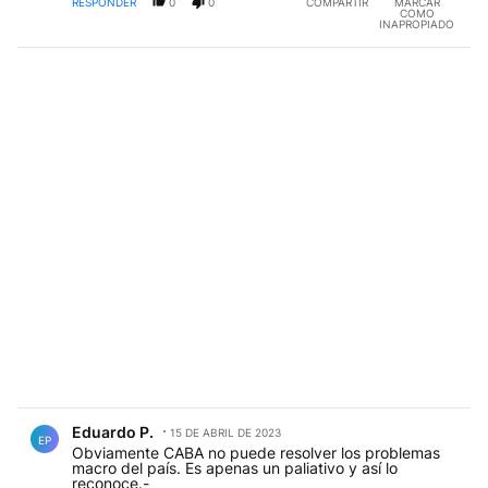
desde todos los gobiernos,al dueño no le sirve
RESPONDER
0
0
COMPARTIR
MARCAR
COMO
,simplemente porque todos sus gastos suben de
INAPROPIADO
precio dia a dia.
Comentario de Eduardo P..
Eduardo P.
15 DE ABRIL DE 2023
EP
Obviamente CABA no puede resolver los problemas
macro del país. Es apenas un paliativo y así lo
reconoce.-