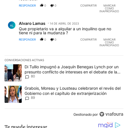
RESPONDER
0
0
COMPARTIR
MARCAR
COMO
INAPROPIADO
Comentario de Alvaro Lamas.
Alvaro Lamas
14 DE ABRIL DE 2023
AL
Que propietario va a alquilar a un inquilino que no
tiene ni para la mudanza ?
RESPONDER
0
0
COMPARTIR
MARCAR
COMO
INAPROPIADO
CONVERSACIONES ACTIVAS
Este listado muestra los artículos con más comentarios en los últim
Un artículo de tendencia con el título "Di Tullio impugnó a Joaqu
Di Tullio impugnó a Joaquín Benegas Lynch por un
presunto conflicto de intereses en el debate de la
80
Ley de Tierras
Un artículo de tendencia con el título "Grabois, Moreau y Lousteau
Grabois, Moreau y Lousteau celebraron el revés del
Gobierno con el capítulo de extranjerización
89
Gestionado por