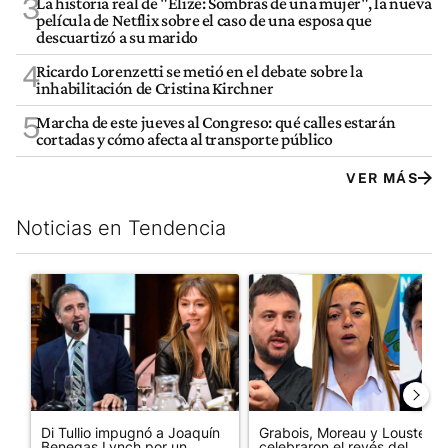
3
La historia real de "Elize: Sombras de una mujer", la nueva
película de Netflix sobre el caso de una esposa que
descuartizó a su marido
4
Ricardo Lorenzetti se metió en el debate sobre la
inhabilitación de Cristina Kirchner
5
Marcha de este jueves al Congreso: qué calles estarán
cortadas y cómo afecta al transporte público
VER MÁS
Noticias en Tendencia
Este listado muestra los artículos con más comentarios en los últim
Un artículo de tendencia con el título "Di Tullio impugnó a Joa
Un artículo de tendencia con e
Di Tullio impugnó a Joaquín
Grabois, Moreau y Lousteau
Benegas Lynch por un
celebraron el revés del