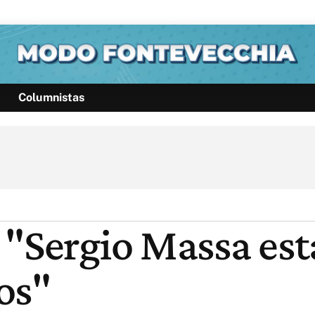
Columnistas
Política
Pymes
Salud
Internacional
Clima
Deportes
Business
Noticias
Caras
 "Sergio Massa est
os"