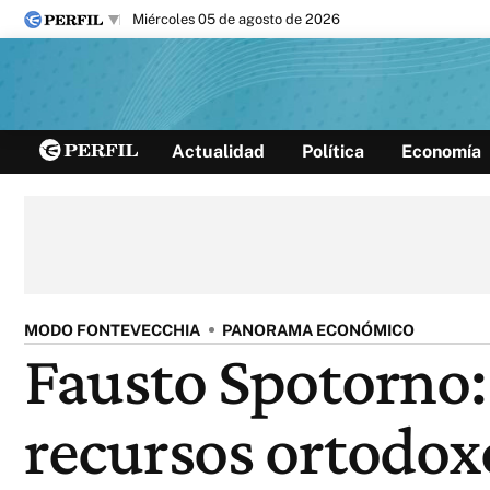
miércoles 05 de agosto de 2026
Últimas noticias
Actualidad
Política
Economía
Inicio
Ahora
Opinión
Cultura
Arte
Educación
Videos
Córdoba
Reperfilar
Diario del Juicio
MODO FONTEVECCHIA
PANORAMA ECONÓMICO
Fausto Spotorno:
recursos ortodox