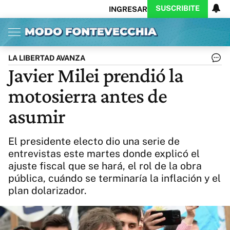
SUSCRIBITE
INGRESAR
Inicio
Ahora
Opinión
Actualidad
Política
Economía
Columnistas
Política
Pymes
Salud
LA LIBERTAD AVANZA
Ciencia
Protagonistas
Tecnología
Javier Milei prendió la
Cultura
Arte
Educación
motosierra antes de
Internacional
Clima
Deportes
CARAS
Exitoina
Turismo
asumir
Videos
Córdoba
Reperfilar
Business
Noticias
Caras
El presidente electo dio una serie de
Exitoina
Gaming
Vivo
entrevistas este martes donde explicó el
ajuste fiscal que se hará, el rol de la obra
Diario del Juicio
pública, cuándo se terminaría la inflación y el
plan dolarizador.