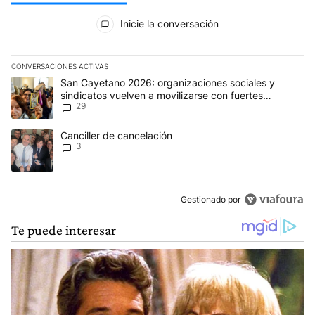
Todos los comentarios
Inicie la conversación
CONVERSACIONES ACTIVAS
Este listado muestra los artículos con más comentarios en los últim
Un artículo de tendencia con el título "San Cayetano 2026: organi
San Cayetano 2026: organizaciones sociales y
sindicatos vuelven a movilizarse con fuertes
29
reclamos al Gobierno
Un artículo de tendencia con el título "Canciller de cancelación" 
Canciller de cancelación
3
Gestionado por