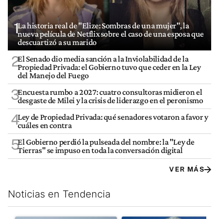
1
La historia real de "Elize: Sombras de una mujer", la
nueva película de Netflix sobre el caso de una esposa que
descuartizó a su marido
2
El Senado dio media sanción a la Inviolabilidad de la
Propiedad Privada: el Gobierno tuvo que ceder en la Ley
del Manejo del Fuego
3
Encuesta rumbo a 2027: cuatro consultoras midieron el
desgaste de Milei y la crisis de liderazgo en el peronismo
4
Ley de Propiedad Privada: qué senadores votaron a favor y
cuáles en contra
5
El Gobierno perdió la pulseada del nombre: la "Ley de
Tierras" se impuso en toda la conversación digital
VER MÁS
Noticias en Tendencia
Este listado muestra los artículos con más comentarios en los últim