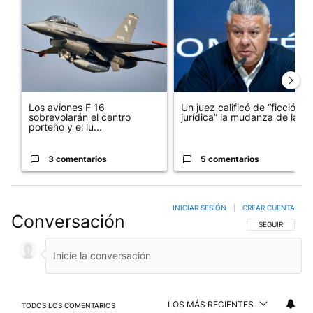
Un artículo de tendencia con el título "Los aviones F 16 sobrevo
Un artículo de tendencia con el
Los aviones F 16
Un juez calificó de “ficción
sobrevolarán el centro
jurídica” la mudanza de la...
porteño y el lu...
3 comentarios
5 comentarios
INICIAR SESIÓN
|
CREAR CUENTA
Conversación
SIGA ESTA CO
SEGUIR
LOS MÁS RECIENTES
TODOS LOS COMENTARIOS