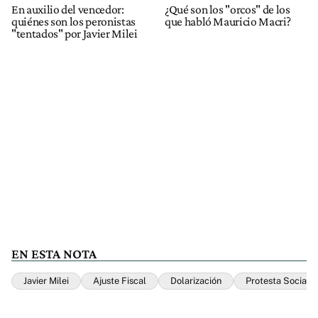
En auxilio del vencedor:
¿Qué son los "orcos" de los
quiénes son los peronistas
que habló Mauricio Macri?
"tentados" por Javier Milei
EN ESTA NOTA
Javier Milei
Ajuste Fiscal
Dolarización
Protesta Social