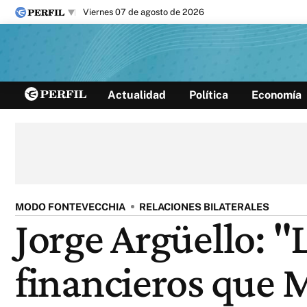
viernes 07 de agosto de 2026
Últimas noticias
Actualidad
Política
Economía
Inicio
Ahora
Opinión
Cultura
Arte
Educación
Videos
Córdoba
Reperfilar
Diario del Juicio
MODO FONTEVECCHIA
RELACIONES BILATERALES
Jorge Argüello: "
financieros que 