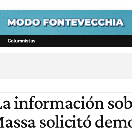
Columnistas
Política
Pymes
Salud
Internacional
Clima
Deportes
Business
Noticias
Caras
La información sob
Massa solicitó dem