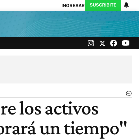
SUSCRIBITE
INGRESAR
Ciencia
Protagonistas
Tecnología
CARAS
Exitoina
Turismo
Exitoina
Gaming
Vivo
Ar
re los activos
|
Te
orará un tiempo"