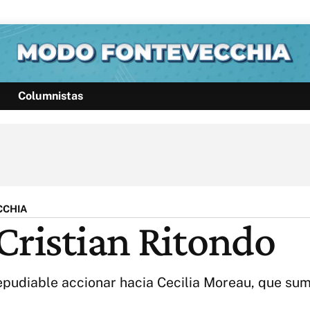
Columnistas
Política
Pymes
Salud
Internacional
Clima
Deportes
Business
Noticias
Caras
CCHIA
Cristian Ritondo
epudiable accionar hacia Cecilia Moreau, que sum