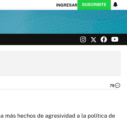
SUSCRIBITE
INGRESAR
Ciencia
Protagonistas
Tecnología
CARAS
Exitoina
Turismo
Exitoina
Gaming
Vivo
79
La
br
de
Ri
|
a más hechos de agresividad a la política de
Ca
de
pa