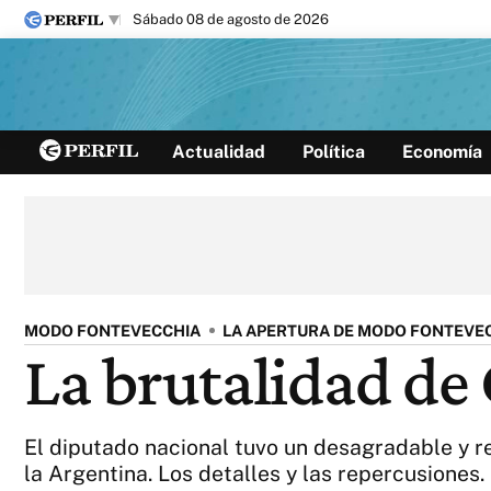
sábado 08 de agosto de 2026
Últimas noticias
Actualidad
Política
Economía
Inicio
Ahora
Opinión
Cultura
Arte
Educación
Videos
Córdoba
Reperfilar
Diario del Juicio
MODO FONTEVECCHIA
LA APERTURA DE MODO FONTEVE
La brutalidad de 
El diputado nacional tuvo un desagradable y r
la Argentina. Los detalles y las repercusiones.