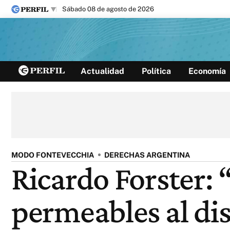
sábado 08 de agosto de 2026
Últimas noticias
Actualidad
Política
Economía
Inicio
Ahora
Opinión
Cultura
Arte
Educación
Videos
Córdoba
Reperfilar
Diario del Juicio
MODO FONTEVECCHIA
DERECHAS ARGENTINA
Ricardo Forster:
permeables al dis