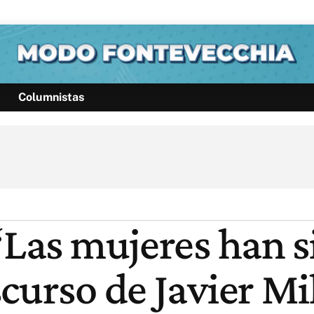
Columnistas
Política
Pymes
Salud
Internacional
Clima
Deportes
Business
Noticias
Caras
 “Las mujeres han 
curso de Javier Mi