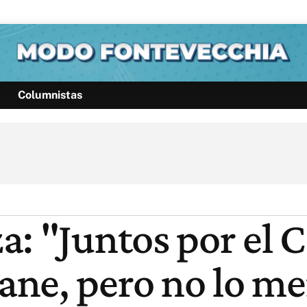
Columnistas
Política
Pymes
Salud
Internacional
Clima
Deportes
Business
Noticias
Caras
a: "Juntos por el
ne, pero no lo me