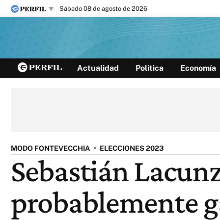
sábado 08 de agosto de 2026
Últimas noticias
Actualidad
Política
Economía
Inicio
Ahora
Opinión
Cultura
Arte
Educación
Videos
Córdoba
Reperfilar
Diario del Juicio
MODO FONTEVECCHIA
ELECCIONES 2023
Sebastián Lacunz
probablemente ga