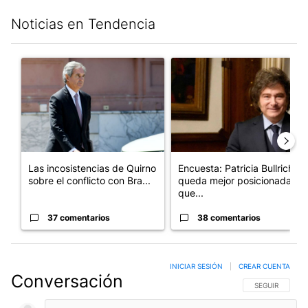
Noticias en Tendencia
Este listado muestra los artículos con más comentarios en los últim
Un artículo de tendencia con el título "Las incosistencias de Qu
Un artículo de tendencia con e
Las incosistencias de Quirno
Encuesta: Patricia Bullrich
sobre el conflicto con Bra...
queda mejor posicionada
que...
37 comentarios
38 comentarios
INICIAR SESIÓN
|
CREAR CUENTA
Conversación
SIGA ESTA CO
SEGUIR