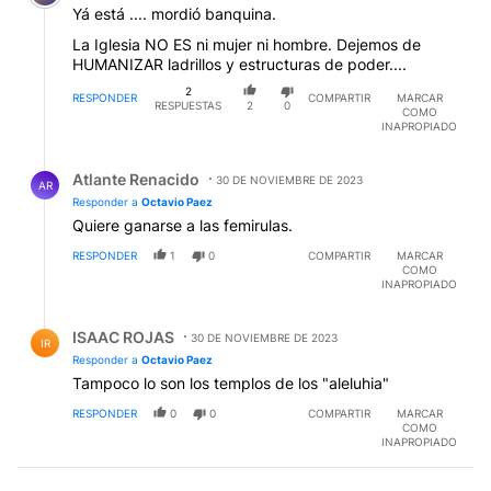
Yá está .... mordió banquina.
La Iglesia NO ES ni mujer ni hombre. Dejemos de
HUMANIZAR ladrillos y estructuras de poder....
2
RESPONDER
COMPARTIR
MARCAR
RESPUESTAS
2
0
COMO
INAPROPIADO
Respuesta de Atlante Renacido.
Atlante Renacido
30 DE NOVIEMBRE DE 2023
AR
Responder a
Octavio Paez
Quiere ganarse a las femirulas.
RESPONDER
1
0
COMPARTIR
MARCAR
COMO
INAPROPIADO
Respuesta de ISAAC ROJAS.
ISAAC ROJAS
30 DE NOVIEMBRE DE 2023
IR
Responder a
Octavio Paez
Tampoco lo son los templos de los "aleluhia"
RESPONDER
0
0
COMPARTIR
MARCAR
COMO
INAPROPIADO