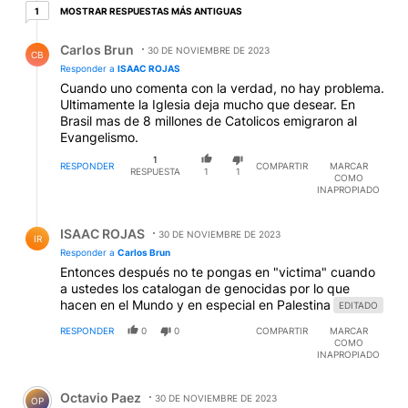
1 respuesta más antiguas
MOSTRAR RESPUESTAS MÁS ANTIGUAS
1
Respuesta de Carlos Brun.
Carlos Brun
30 DE NOVIEMBRE DE 2023
CB
Responder a
ISAAC ROJAS
Cuando uno comenta con la verdad, no hay problema.
Ultimamente la Iglesia deja mucho que desear. En
Brasil mas de 8 millones de Catolicos emigraron al
Evangelismo.
1
RESPONDER
COMPARTIR
MARCAR
RESPUESTA
1
1
COMO
INAPROPIADO
Respuesta de ISAAC ROJAS.
ISAAC ROJAS
30 DE NOVIEMBRE DE 2023
IR
Responder a
Carlos Brun
Entonces después no te pongas en "victima" cuando
a ustedes los catalogan de genocidas por lo que
hacen en el Mundo y en especial en Palestina
EDITADO
RESPONDER
0
0
COMPARTIR
MARCAR
COMO
INAPROPIADO
Comentario de Octavio Paez.
Octavio Paez
30 DE NOVIEMBRE DE 2023
OP