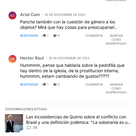
INAPROPIADO
Comentario de Ariel Cam.
Ariel Cam
30 DE NOVIEMBRE DE 2023
AC
Pancho también con la cuestión de género a los
objetos? Mirá que hay cosas para preocuparse!..
RESPONDER
1
0
COMPARTIR
MARCAR
COMO
INAPROPIADO
Comentario de Hector Raul.
Hector Raul
30 DE NOVIEMBRE DE 2023
HR
Hummmm, pense que hablaria sobre la pedofilia que
hay dentro de la iglesia, de la prostitucion interna,
hummmm, estarn cambiando de gustos?????
RESPONDER
1
0
COMPARTIR
MARCAR
COMO
INAPROPIADO
CONVERSACIONES ACTIVAS
Este listado muestra los artículos con más comentarios en los últim
Un artículo de tendencia con el título "Las incosistencias de Quir
Las incosistencias de Quirno sobre el conflicto con
Brasil y una definición polémica: "La soberania es un
concepto antiguo"
38