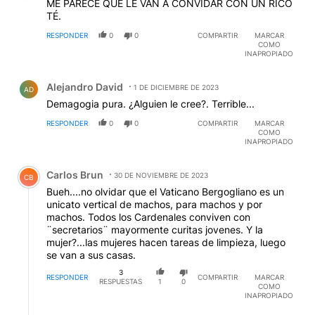
ME PARECE QUE LE VAN A CONVIDAR CON UN RICO
TÉ.
RESPONDER
0
0
COMPARTIR
MARCAR
COMO
INAPROPIADO
Comentario de Alejandro David.
Alejandro David
1 DE DICIEMBRE DE 2023
AD
Demagogia pura. ¿Alguien le cree?. Terrible...
RESPONDER
0
0
COMPARTIR
MARCAR
COMO
INAPROPIADO
Comentario de Carlos Brun.
Carlos Brun
30 DE NOVIEMBRE DE 2023
CB
Bueh....no olvidar que el Vaticano Bergogliano es un
unicato vertical de machos, para machos y por
machos. Todos los Cardenales conviven con
¨secretarios¨ mayormente curitas jovenes. Y la
mujer?...las mujeres hacen tareas de limpieza, luego
se van a sus casas.
3
RESPONDER
COMPARTIR
MARCAR
RESPUESTAS
1
0
COMO
INAPROPIADO