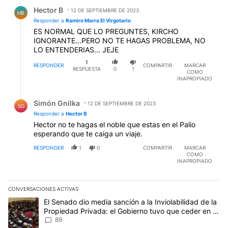
Respuesta de Hector B.
Hector B
12 DE SEPTIEMBRE DE 2023
HB
Responder a
Ramiro Marra El Virgotario
ES NORMAL QUE LO PREGUNTES, KIRCHO
IGNORANTE...PERO NO TE HAGAS PROBLEMA, NO
LO ENTENDERIAS... JEJE
1
RESPONDER
COMPARTIR
MARCAR
RESPUESTA
0
1
COMO
INAPROPIADO
Respuesta de Simón Gnilka.
Simón Gnilka
12 DE SEPTIEMBRE DE 2023
SG
Responder a
Hector B
Hector no te hagas el noble que estas en el Palio
esperando que te caiga un viaje.
RESPONDER
1
0
COMPARTIR
MARCAR
COMO
INAPROPIADO
CONVERSACIONES ACTIVAS
Este listado muestra los artículos con más comentarios en los últim
Un artículo de tendencia con el título "El Senado dio media sanci
El Senado dio media sanción a la Inviolabilidad de la
Propiedad Privada: el Gobierno tuvo que ceder en la
Ley del Manejo del Fuego
89