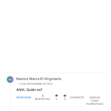
Comentario de Ramiro Marra El Virgotario.
Ramiro Marra El Virgotario
RM
12 DE SEPTIEMBRE DE 2023
Ahhh. Quién es?
2
RESPONDER
COMPARTIR
MARCAR
RESPUESTAS
0
0
COMO
INAPROPIADO