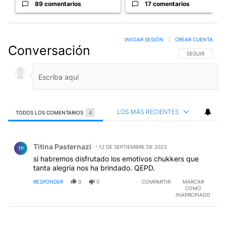
89 comentarios
17 comentarios
INICIAR SESIÓN
|
CREAR CUENTA
Conversación
SIGA ESTA CO
SEGUIR
LOS MÁS RECIENTES
TODOS LOS COMENTARIOS
4
Todos los comentarios
Comentario de Titina Pasternazi.
Titina Pasternazi
12 DE SEPTIEMBRE DE 2023
TP
si habremos disfrutado los emotivos chukkers que
tanta alegria nos ha brindado. QEPD.
RESPONDER
0
0
COMPARTIR
MARCAR
COMO
INAPROPIADO