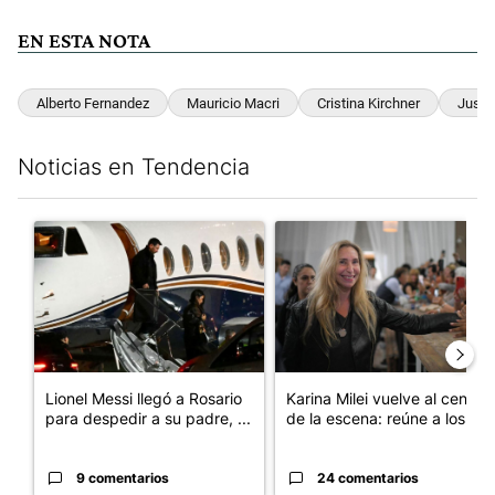
EN ESTA NOTA
Alberto Fernandez
Mauricio Macri
Cristina Kirchner
Justic
Noticias en Tendencia
Este listado muestra los artículos con más comentarios en los últim
Un artículo de tendencia con el título "Lionel Messi llegó a Ros
Un artículo de tendencia con e
Lionel Messi llegó a Rosario
Karina Milei vuelve al centro
para despedir a su padre, ...
de la escena: reúne a los...
9 comentarios
24 comentarios