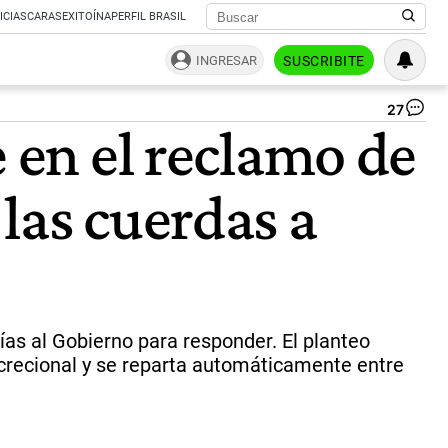
ICIAS
CARAS
EXITOÍNA
PERFIL BRASIL
INGRESAR
SUSCRIBITE
27
.
e en el reclamo de
|
Ce
Per
las cuerdas a
ías al Gobierno para responder. El planteo
crecional y se reparta automáticamente entre