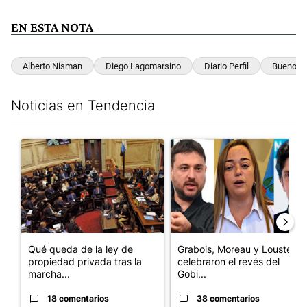
EN ESTA NOTA
Alberto Nisman
Diego Lagomarsino
Diario Perfil
Buenos A
Noticias en Tendencia
Este listado muestra los artículos con más comentarios en los últim
Un artículo de tendencia con el título "Qué queda de la ley de p
Un artículo de tendencia con e
Qué queda de la ley de
Grabois, Moreau y Lousteau
propiedad privada tras la
celebraron el revés del
marcha...
Gobi...
18 comentarios
38 comentarios