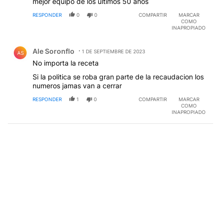
mejor equipo de los ultimos 50 años
RESPONDER
0
0
COMPARTIR
MARCAR
COMO
INAPROPIADO
Comentario de Ale Soronflo.
Ale Soronflo
1 DE SEPTIEMBRE DE 2023
AS
No importa la receta
Si la politica se roba gran parte de la recaudacion los
numeros jamas van a cerrar
RESPONDER
1
0
COMPARTIR
MARCAR
COMO
INAPROPIADO