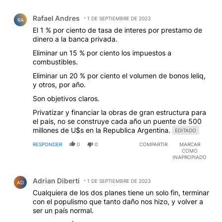
Comentario de Rafael Andres.
Rafael Andres
1 DE SEPTIEMBRE DE 2023
RA
El 1 % por ciento de tasa de interes por prestamo de
dinero a la banca privada.
Eliminar un 15 % por ciento los impuestos a
combustibles.
Eliminar un 20 % por ciento el volumen de bonos leliq,
y otros, por año.
Son objetivos claros.
Privatizar y financiar la obras de gran estructura para
el pais, no se construye cada año un puente de 500
millones de U$s en la Republica Argentina.
EDITADO
RESPONDER
0
0
COMPARTIR
MARCAR
COMO
INAPROPIADO
Comentario de Adrian Diberti.
Adrian Diberti
1 DE SEPTIEMBRE DE 2023
AD
Cualquiera de los dos planes tiene un solo fin, terminar
con el populismo que tanto daño nos hizo, y volver a
ser un país normal.