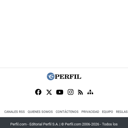
CANALES RSS
QUIENES SOMOS
CONTÁCTENOS
PRIVACIDAD
EQUIPO
REGLAS
Perfil.com - Editorial Perfil S.A.
| © Perfil.com 2006-2026 - Todos los