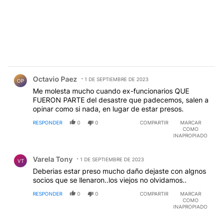
Comentario de Octavio Paez.
Octavio Paez
1 DE SEPTIEMBRE DE 2023
OP
Me molesta mucho cuando ex-funcionarios QUE
FUERON PARTE del desastre que padecemos, salen a
opinar como si nada, en lugar de estar presos.
RESPONDER
0
0
COMPARTIR
MARCAR
COMO
INAPROPIADO
Comentario de Varela Tony.
Varela Tony
1 DE SEPTIEMBRE DE 2023
VT
Deberias estar preso mucho daño dejaste con algnos
socios que se llenaron..los viejos no olvidamos..
RESPONDER
0
0
COMPARTIR
MARCAR
COMO
INAPROPIADO
Comentario de Daniel Gonzalez.