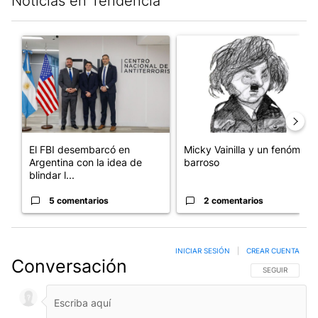
Noticias en Tendencia
Este listado muestra los artículos con más comentarios en los últim
Un artículo de tendencia con el título "El FBI desembarcó en Arge
Un artículo de tendencia con e
El FBI desembarcó en
Micky Vainilla y un fenómeno
Argentina con la idea de
barroso
blindar l...
5 comentarios
2 comentarios
INICIAR SESIÓN
|
CREAR CUENTA
Conversación
SIGA ESTA CO
SEGUIR