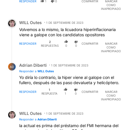
RESPONDER
1
0
COMPARTIR
MARCAR
COMO
INAPROPIADO
Comentario de WILL Outes.
WILL Outes
1 DE SEPTIEMBRE DE 2023
Volvemos a lo mismo, la licuadora hiperinflacionaria
viene a galope con los candidatos opositores
2
RESPONDER
COMPARTIR
MARCAR
RESPUESTAS
0
0
COMO
INAPROPIADO
Respuesta de Adrian Diberti.
Adrian Diberti
1 DE SEPTIEMBRE DE 2023
AD
Responder a
WILL Outes
Yo diría lo contrario, la hiper viene al galope con el
fullero, después de las paso devalueta y helicóptero.
1
RESPONDER
COMPARTIR
MARCAR
RESPUESTA
1
0
COMO
INAPROPIADO
Respuesta de WILL Outes.
WILL Outes
1 DE SEPTIEMBRE DE 2023
Responder a
Adrian Diberti
la actual es prima del préstamo del FMI hermana del