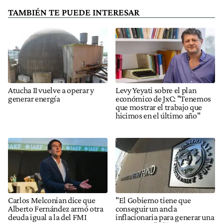
TAMBIÉN TE PUEDE INTERESAR
Atucha II vuelve a operar y
Levy Yeyati sobre el plan
generar energía
económico de JxC: "Tenemos
que mostrar el trabajo que
hicimos en el último año"
Carlos Melconian dice que
"El Gobierno tiene que
Alberto Fernández armó otra
conseguir un ancla
deuda igual a la del FMI
inflacionaria para generar una