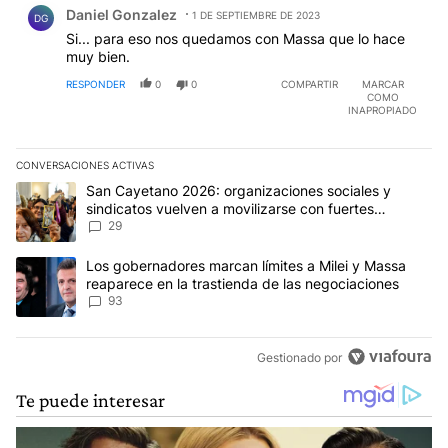
Daniel Gonzalez
1 DE SEPTIEMBRE DE 2023
DG
Si... para eso nos quedamos con Massa que lo hace
muy bien.
RESPONDER
0
0
COMPARTIR
MARCAR
COMO
INAPROPIADO
CONVERSACIONES ACTIVAS
Este listado muestra los artículos con más comentarios en los últim
Un artículo de tendencia con el título "San Cayetano 2026: organi
San Cayetano 2026: organizaciones sociales y
sindicatos vuelven a movilizarse con fuertes
reclamos al Gobierno
29
Un artículo de tendencia con el título "Los gobernadores marcan l
Los gobernadores marcan límites a Milei y Massa
reaparece en la trastienda de las negociaciones
93
Gestionado por