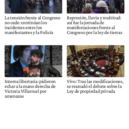
La tensión frente al Congreso
Represión, lluvia y multitud:
no cede: continúan los
así fue la jornada de
incidentes entre los
manifestaciones frente al
manifestantes y la Policía
Congreso por la ley de tierras
Interna libertaria: pidieron
Vivo: Tras las modificaciones,
echar a la mano derecha de
se reanudó el debate sobre la
Victoria Villarruel por
Ley de propiedad privada
amenazas