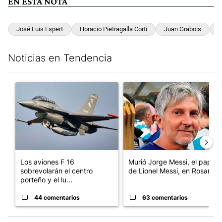
EN ESTA NOTA
José Luis Espert
Horacio Pietragalla Corti
Juan Grabois
S
Noticias en Tendencia
Este listado muestra los artículos con más comentarios en los últim
Un artículo de tendencia con el título "Los aviones F 16 sobrevo
Un artículo de tendencia con e
Los aviones F 16
Murió Jorge Messi, el papá
sobrevolarán el centro
de Lionel Messi, en Rosario
porteño y el lu...
44 comentarios
63 comentarios