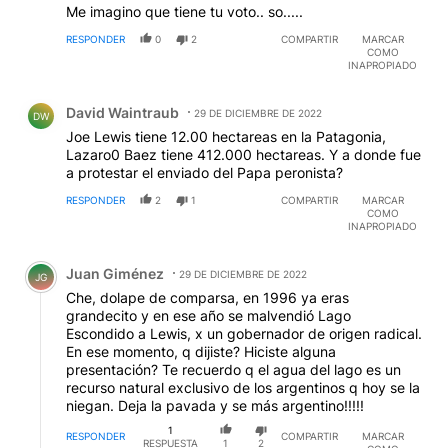
Me imagino que tiene tu voto.. so.....
RESPONDER
0
2
COMPARTIR
MARCAR
COMO
INAPROPIADO
Comentario de David Waintraub.
David Waintraub
29 DE DICIEMBRE DE 2022
DW
Joe Lewis tiene 12.00 hectareas en la Patagonia,
Lazaro0 Baez tiene 412.000 hectareas. Y a donde fue
a protestar el enviado del Papa peronista?
RESPONDER
2
1
COMPARTIR
MARCAR
COMO
INAPROPIADO
Comentario de Juan Giménez.
Juan Giménez
29 DE DICIEMBRE DE 2022
JG
Che, dolape de comparsa, en 1996 ya eras
grandecito y en ese año se malvendió Lago
Escondido a Lewis, x un gobernador de origen radical.
En ese momento, q dijiste? Hiciste alguna
presentación? Te recuerdo q el agua del lago es un
recurso natural exclusivo de los argentinos q hoy se la
niegan. Deja la pavada y se más argentino!!!!!
1
RESPONDER
COMPARTIR
MARCAR
RESPUESTA
1
2