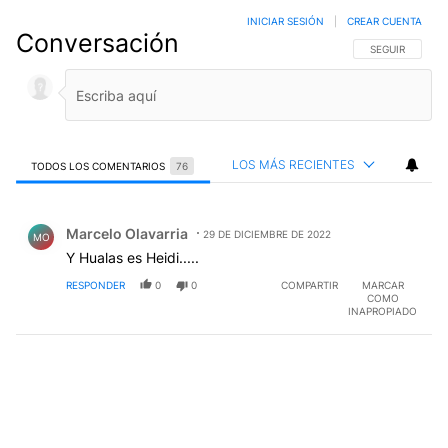
INICIAR SESIÓN
|
CREAR CUENTA
Conversación
SIGA ESTA CO
SEGUIR
LOS MÁS RECIENTES
TODOS LOS COMENTARIOS
76
Todos los comentarios
Comentario de Marcelo Olavarria.
Marcelo Olavarria
29 DE DICIEMBRE DE 2022
MO
Y Hualas es Heidi.....
RESPONDER
0
0
COMPARTIR
MARCAR
COMO
INAPROPIADO