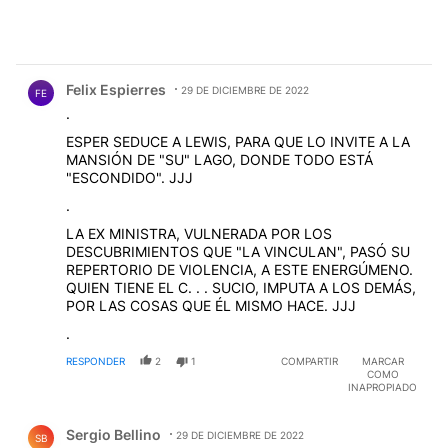
Comentario de Felix Espierres.
Felix Espierres
29 DE DICIEMBRE DE 2022
FE
.
ESPER SEDUCE A LEWIS, PARA QUE LO INVITE A LA
MANSIÓN DE "SU" LAGO, DONDE TODO ESTÁ
"ESCONDIDO". JJJ
.
LA EX MINISTRA, VULNERADA POR LOS
DESCUBRIMIENTOS QUE "LA VINCULAN", PASÓ SU
REPERTORIO DE VIOLENCIA, A ESTE ENERGÚMENO.
QUIEN TIENE EL C. . . SUCIO, IMPUTA A LOS DEMÁS,
POR LAS COSAS QUE ÉL MISMO HACE. JJJ
.
RESPONDER
2
1
COMPARTIR
MARCAR
COMO
INAPROPIADO
Comentario de Sergio Bellino.
Sergio Bellino
29 DE DICIEMBRE DE 2022
SB