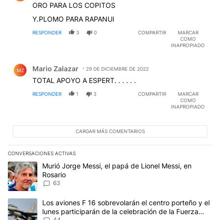
ORO PARA LOS COPITOS
Y.PLOMO PARA RAPANUI
RESPONDER
3
0
COMPARTIR
MARCAR
COMO
INAPROPIADO
Comentario de Mario Zalazar.
Mario Zalazar
29 DE DICIEMBRE DE 2022
MZ
TOTAL APOYO A ESPERT. . . . . .
RESPONDER
1
3
COMPARTIR
MARCAR
COMO
INAPROPIADO
CARGAR MÁS COMENTARIOS
CONVERSACIONES ACTIVAS
Este listado muestra los artículos con más comentarios en los últim
Un artículo de tendencia con el título "Murió Jorge Messi, el papá
Murió Jorge Messi, el papá de Lionel Messi, en
Rosario
63
Un artículo de tendencia con el título "Los aviones F 16 sobrevola
Los aviones F 16 sobrevolarán el centro porteño y el
lunes participarán de la celebración de la Fuerza
44