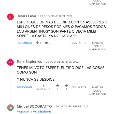
COMO
INAPROPIADO
Comentario de Jesus Fava.
Jesus Fava
29 DE DICIEMBRE DE 2022
JF
ESPERT.QUE OPINAS DEL DIPO.CON 34 ASESORES Y
MILLONES DE PESOS POR MES Q PAGAMOS TODOS
LOS ARGENTINOS? SON PARTE Q DECIA MILEI
SOBRE LA CASTA. YA NO HABLA.!!!!
RESPONDER
2
0
COMPARTIR
MARCAR
COMO
INAPROPIADO
Comentario de Felix Espierres.
Felix Espierres
29 DE DICIEMBRE DE 2022
FE
TENES MI VOTO ESPERT, EL TIPO DICE LAS COSAS
COMO SON
Y NUNCA SE DESDICE.
1
RESPONDER
COMPARTIR
MARCAR
RESPUESTA
1
1
COMO
INAPROPIADO
Respuesta de Miguel SOCORATTO.
Miguel SOCORATTO
29 DE DICIEMBRE DE 2022
MS
Responder a
Felix Espierres