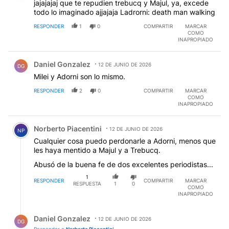
jajajajaj que te repudien trebucq y Majul, ya, excede
todo lo imaginado ajjajaja Ladrorni: death man walking
RESPONDER
1
0
COMPARTIR
MARCAR
COMO
INAPROPIADO
Comentario de Daniel Gonzalez.
Daniel Gonzalez
12 DE JUNIO DE 2026
DG
Milei y Adorni son lo mismo.
RESPONDER
2
0
COMPARTIR
MARCAR
COMO
INAPROPIADO
Comentario de Norberto Piacentini.
Norberto Piacentini
12 DE JUNIO DE 2026
NP
Cualquier cosa puedo perdonarle a Adorni, menos que
les haya mentido a Majul y a Trebucq.
Abusó de la buena fe de dos excelentes periodistas...
1
RESPONDER
COMPARTIR
MARCAR
RESPUESTA
1
0
COMO
INAPROPIADO
Respuesta de Daniel Gonzalez.
Daniel Gonzalez
12 DE JUNIO DE 2026
DG
Responder a
Norberto Piacentini