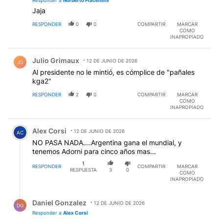
Jaja
RESPONDER
0
0
COMPARTIR
MARCAR
COMO
INAPROPIADO
Comentario de Julio Grimaux.
Julio Grimaux
12 DE JUNIO DE 2026
JG
Al presidente no le mintió, es cómplice de "pañales
kga2"
RESPONDER
2
0
COMPARTIR
MARCAR
COMO
INAPROPIADO
Comentario de Alex Corsi.
Alex Corsi
12 DE JUNIO DE 2026
AC
NO PASA NADA....Argentina gana el mundial, y
tenemos Adorni para cinco años mas...
1
RESPONDER
COMPARTIR
MARCAR
RESPUESTA
3
0
COMO
INAPROPIADO
Respuesta de Daniel Gonzalez.
Daniel Gonzalez
12 DE JUNIO DE 2026
DG
Responder a
Alex Corsi