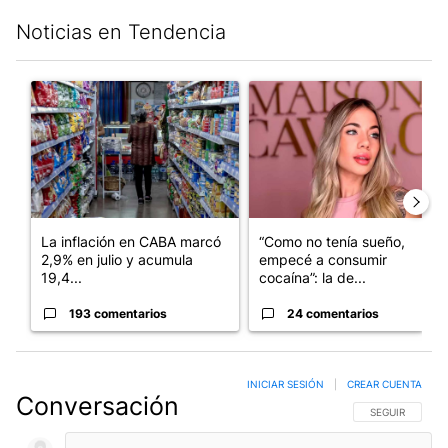
Noticias en Tendencia
Este listado muestra los artículos con más comentarios en los últim
Un artículo de tendencia con el título "La inflación en CABA m
Un artículo de tendencia con 
La inflación en CABA marcó
“Como no tenía sueño,
2,9% en julio y acumula
empecé a consumir
19,4...
cocaína”: la de...
193 comentarios
24 comentarios
INICIAR SESIÓN
|
CREAR CUENTA
Conversación
SIGA ESTA CO
SEGUIR