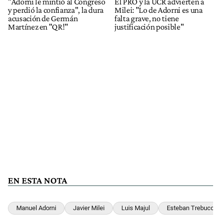
"Adorni le mintió al Congreso
El PRO y la UCR advierten a
y perdió la confianza", la dura
Milei: "Lo de Adorni es una
acusación de Germán
falta grave, no tiene
Martínez en "QR!"
justificación posible"
EN ESTA NOTA
Manuel Adorni
Javier Milei
Luis Majul
Esteban Trebucq