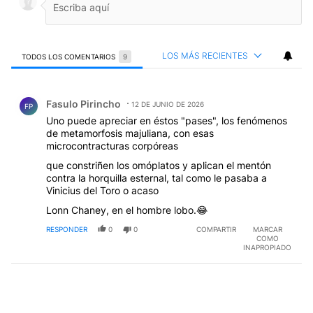
LOS MÁS RECIENTES
TODOS LOS COMENTARIOS
9
Todos los comentarios
Comentario de Fasulo Pirincho.
Fasulo Pirincho
12 DE JUNIO DE 2026
FP
Uno puede apreciar en éstos "pases", los fenómenos
de metamorfosis majuliana, con esas
microcontracturas corpóreas
que constriñen los omóplatos y aplican el mentón
contra la horquilla esternal, tal como le pasaba a
Vinicius del Toro o acaso
Lonn Chaney, en el hombre lobo.😂
RESPONDER
0
0
COMPARTIR
MARCAR
COMO
INAPROPIADO