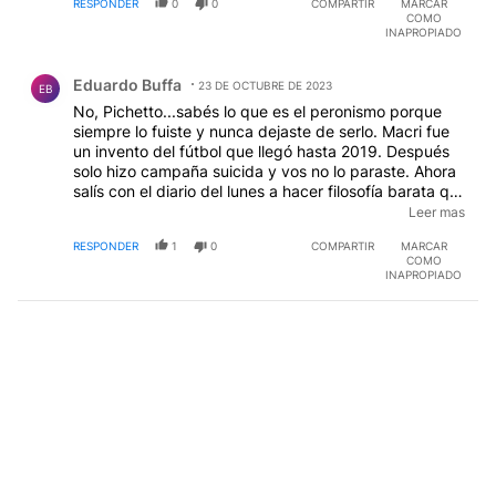
RESPONDER
0
0
COMPARTIR
MARCAR
COMO
INAPROPIADO
Comentario de Eduardo Buffa.
Eduardo Buffa
23 DE OCTUBRE DE 2023
EB
No, Pichetto...sabés lo que es el peronismo porque
siempre lo fuiste y nunca dejaste de serlo. Macri fue
un invento del fútbol que llegó hasta 2019. Después
solo hizo campaña suicida y vos no lo paraste. Ahora
salís con el diario del lunes a hacer filosofía barata que
es la única que se consigue en Argentina. La CGT y
Leer mas
los barones del AMBA son los que ganaron llevando a
RESPONDER
1
0
COMPARTIR
MARCAR
Massa como regalo de Cristina que en un acto insólito,
COMO
ayer mismo se despegó de lo que hubiera sido su
INAPROPIADO
consagración y le dejó todo el "mérito" a Massa. Con
un país lleno de obsecuentes vividores del Estado, no
hay política.
EDITADO