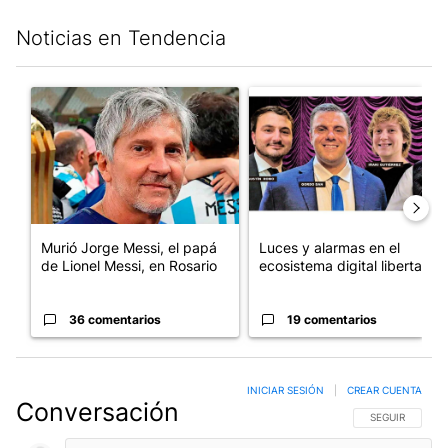
Noticias en Tendencia
Este listado muestra los artículos con más comentarios en los últim
Un artículo de tendencia con el título "Murió Jorge Messi, el pa
Un artículo de tendencia con el
Murió Jorge Messi, el papá
Luces y alarmas en el
de Lionel Messi, en Rosario
ecosistema digital libertario
36 comentarios
19 comentarios
INICIAR SESIÓN
|
CREAR CUENTA
Conversación
SIGA ESTA CO
SEGUIR