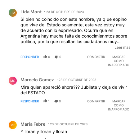
Comentario de Lida Mont.
Lida Mont
23 DE OCTUBRE DE 2023
LM
Si bien no coincido con este hombre, ya q ue eopino
que vive del Estado solamente, esta vez estoy muy
de acuerdo con lo exprresado. Ocurre que en
Argentina hay mucha falta de conocimienmtos sobre
política, por lo que resultan los ciudadanos muy
maleables a cualquier sugerencia. N o miro al hombre,
Leer mas
(Macri) sino a su capacidad. Solo en el país no es bien
RESPONDER
0
0
COMPARTIR
MARCAR
mirado y da conferencias en universidades y
COMO
agrupaciones en el exterior. Qué nos dice esto?
INAPROPIADO
Debemos intriorizarnos más sy conseguir adultez
Comentario de Marcelo Gomez.
ciudadana proque si seguimos así.....-
Marcelo Gomez
23 DE OCTUBRE DE 2023
MG
Mira quien apareció ahora??? Jubilate y deja de vivir
del ESTADO
RESPONDER
1
0
COMPARTIR
MARCAR
COMO
INAPROPIADO
Comentario de Maria Febre.
Maria Febre
23 DE OCTUBRE DE 2023
MF
Y lloran y lloran y lloran