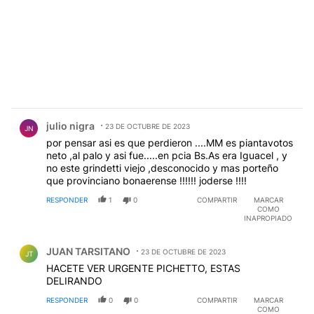
Comentario de julio nigra.
julio nigra
23 DE OCTUBRE DE 2023
JN
por pensar asi es que perdieron ....MM es piantavotos
neto ,al palo y asi fue.....en pcia Bs.As era Iguacel , y
no este grindetti viejo ,desconocido y mas porteño
que provinciano bonaerense !!!!!! joderse !!!!
RESPONDER
1
0
COMPARTIR
MARCAR
COMO
INAPROPIADO
Comentario de JUAN TARSITANO.
JUAN TARSITANO
23 DE OCTUBRE DE 2023
JT
HACETE VER URGENTE PICHETTO, ESTAS
DELIRANDO
RESPONDER
0
0
COMPARTIR
MARCAR
COMO