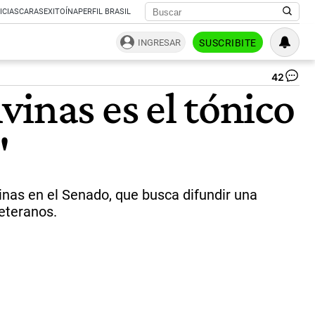
ICIAS
CARAS
EXITOÍNA
PERFIL BRASIL
INGRESAR
SUSCRIBITE
42
Vic
inas es el tónico
Vil
y
Ni
"
Ka
|
X/@
inas en el Senado, que busca difundir una
veteranos.