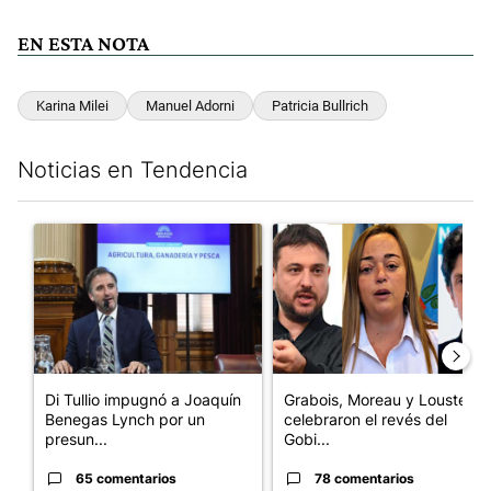
EN ESTA NOTA
Karina Milei
Manuel Adorni
Patricia Bullrich
Noticias en Tendencia
Este listado muestra los artículos con más comentarios en los últim
Un artículo de tendencia con el título "Di Tullio impugnó a Joa
Un artículo de tendencia con e
Di Tullio impugnó a Joaquín
Grabois, Moreau y Lousteau
Benegas Lynch por un
celebraron el revés del
presun...
Gobi...
65 comentarios
78 comentarios