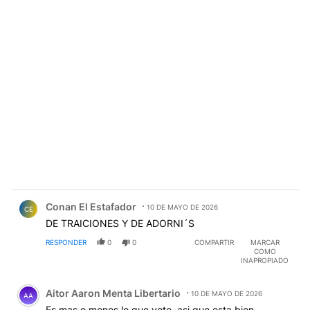
Comentario de Conan El Estafador.
Conan El Estafador
10 DE MAYO DE 2026
CE
DE TRAICIONES Y DE ADORNI´S
RESPONDER
0
0
COMPARTIR
MARCAR
COMO
INAPROPIADO
Comentario de Aitor Aaron Menta Libertario.
Aitor Aaron Menta Libertario
10 DE MAYO DE 2026
AA
Es mas o menos lo que vote, asi que esta bien