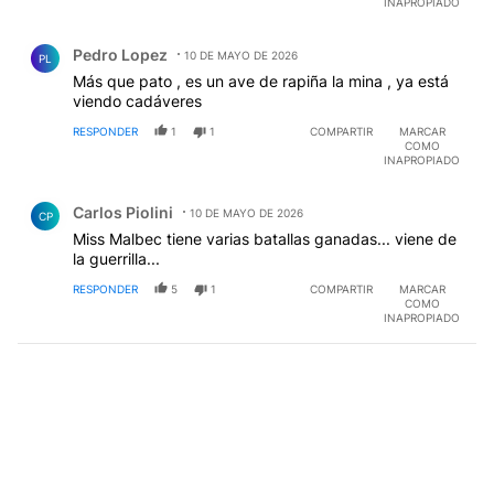
INAPROPIADO
Comentario de Pedro Lopez.
Pedro Lopez
10 DE MAYO DE 2026
PL
Más que pato , es un ave de rapiña la mina , ya está
viendo cadáveres
RESPONDER
1
1
COMPARTIR
MARCAR
COMO
INAPROPIADO
Comentario de Carlos Piolini.
Carlos Piolini
10 DE MAYO DE 2026
CP
Miss Malbec tiene varias batallas ganadas... viene de
la guerrilla...
RESPONDER
5
1
COMPARTIR
MARCAR
COMO
INAPROPIADO