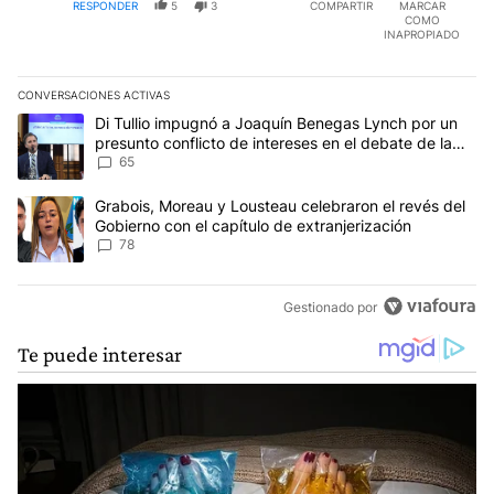
RESPONDER
5
3
COMPARTIR
MARCAR
COMO
INAPROPIADO
CONVERSACIONES ACTIVAS
Este listado muestra los artículos con más comentarios en los últim
Un artículo de tendencia con el título "Di Tullio impugnó a Joaqu
Di Tullio impugnó a Joaquín Benegas Lynch por un
presunto conflicto de intereses en el debate de la
Ley de Tierras
65
Un artículo de tendencia con el título "Grabois, Moreau y Lousteau
Grabois, Moreau y Lousteau celebraron el revés del
Gobierno con el capítulo de extranjerización
78
Gestionado por