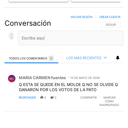
INICIAR SESIÓN
|
CREAR CUENTA
Conversación
SIGA ESTA CO
SEGUIR
LOS MÁS RECIENTES
TODOS LOS COMENTARIOS
9
Todos los comentarios
Comentario de MARIA CARMEN fuentes.
MARIA CARMEN fuentes
10 DE MAYO DE 2026
MC
Q ESTA SE QUEDE EN EL MOLDE Q NO SE OLVIDE Q
GANARON POR LOS VOTOS DE LA PATO
RESPONDER
0
0
COMPARTIR
MARCAR
COMO
INAPROPIADO