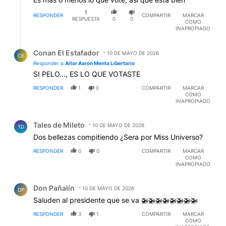
1
RESPONDER
COMPARTIR
MARCAR
RESPUESTA
0
0
COMO
INAPROPIADO
Respuesta de Conan El Estafador.
Conan El Estafador
10 DE MAYO DE 2026
CE
Responder a
Aitor Aaron Menta Libertario
SI PELO..., ES LO QUE VOTASTE
RESPONDER
1
0
COMPARTIR
MARCAR
COMO
INAPROPIADO
Comentario de Tales de Mileto.
Tales de Mileto
10 DE MAYO DE 2026
TD
Dos bellezas compitiendo ¿Sera por Miss Universo?
RESPONDER
0
0
COMPARTIR
MARCAR
COMO
INAPROPIADO
Comentario de Don Pañalín.
Don Pañalín
10 DE MAYO DE 2026
DP
Saluden al presidente que se va 🚁🚁🚁🚁🚁🚁🚁🚁
RESPONDER
3
1
COMPARTIR
MARCAR
COMO