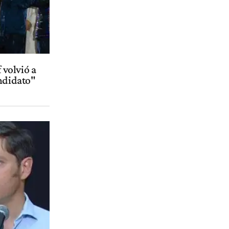
f volvió a
andidato"