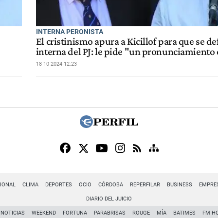
INTERNA PERONISTA
El cristinismo apura a Kicillof para que se de
interna del PJ: le pide "un pronunciamiento 
18-10-2024 12:23
IONAL
CLIMA
DEPORTES
OCIO
CÓRDOBA
REPERFILAR
BUSINESS
EMPRE
DIARIO DEL JUICIO
NOTICIAS
WEEKEND
FORTUNA
PARABRISAS
ROUGE
MÍA
BATIMES
FM H