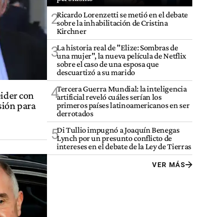
Ricardo Lorenzetti se metió en el debate
2
sobre la inhabilitación de Cristina
Kirchner
La historia real de "Elize: Sombras de
3
una mujer", la nueva película de Netflix
sobre el caso de una esposa que
descuartizó a su marido
Tercera Guerra Mundial: la inteligencia
4
eider con
artificial reveló cuáles serían los
sión para
primeros países latinoamericanos en ser
derrotados
Di Tullio impugnó a Joaquín Benegas
5
Lynch por un presunto conflicto de
intereses en el debate de la Ley de Tierras
VER MÁS