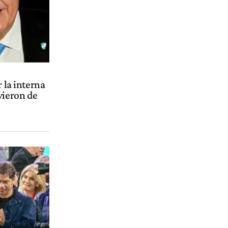
 la interna
vieron de