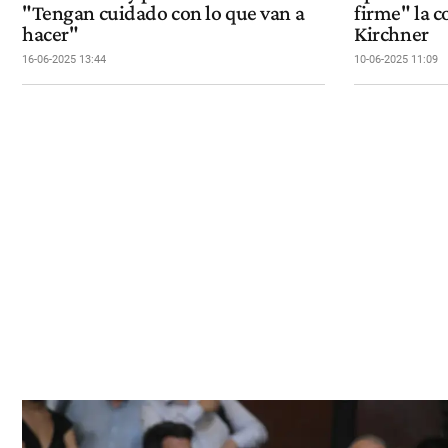
"Tengan cuidado con lo que van a
firme" la c
hacer"
Kirchner
16-06-2025 13:44
10-06-2025 11:09