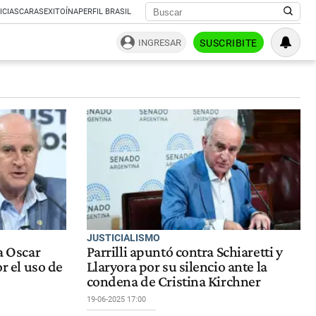
ICIAS
CARAS
EXITOÍNA
PERFIL BRASIL
INGRESAR
SUSCRIBITE
JUSTICIALISMO
 a Oscar
Parrilli apuntó contra Schiaretti y
or el uso de
Llaryora por su silencio ante la
condena de Cristina Kirchner
19-06-2025 17:00