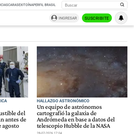
ICIAS
CARAS
EXITOÍNA
PERFIL BRASIL
INGRESAR
SUSCRIBITE
SICA
HALLAZGO ASTRONÓMICO
Un equipo de astrónomos
stible del
cartografió la galaxia de
an antes de
Andrómeda en base a datos del
e agosto
telescopio Hubble de la NASA
28-07-2026 17:04