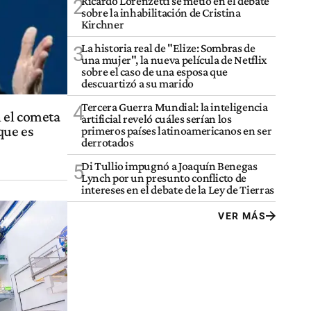
Ricardo Lorenzetti se metió en el debate
2
sobre la inhabilitación de Cristina
Kirchner
La historia real de "Elize: Sombras de
3
una mujer", la nueva película de Netflix
sobre el caso de una esposa que
descuartizó a su marido
Tercera Guerra Mundial: la inteligencia
4
 el cometa
artificial reveló cuáles serían los
que es
primeros países latinoamericanos en ser
derrotados
Di Tullio impugnó a Joaquín Benegas
5
Lynch por un presunto conflicto de
intereses en el debate de la Ley de Tierras
VER MÁS