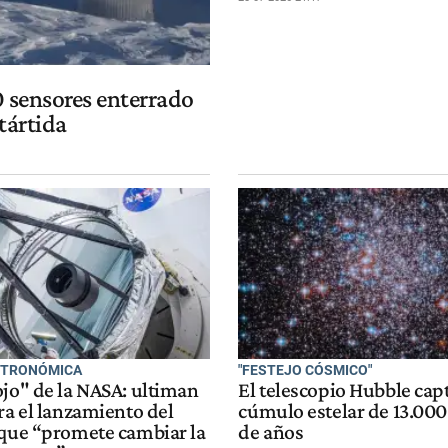
0 sensores enterrado
tártida
STRONÓMICA
"FESTEJO CÓSMICO"
ojo" de la NASA: ultiman
El telescopio Hubble cap
ra el lanzamiento del
cúmulo estelar de 13.000
 que “promete cambiar la
de años