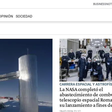
BUSINESS
NOT
OPINIÓN
SOCIEDAD
CARRERA ESPACIAL Y ASTROFÍ
La NASA completó el
abastecimiento de combu
telescopio espacial Rom
su lanzamiento a fines d
28-07-2026 21:17