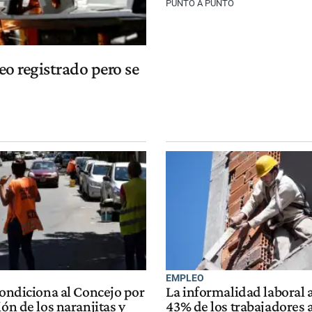
PUNTO A PUNTO
eo registrado pero se
S
EMPLEO
condiciona al Concejo por
La informalidad laboral 
ión de los naranjitas y
43% de los trabajadores a