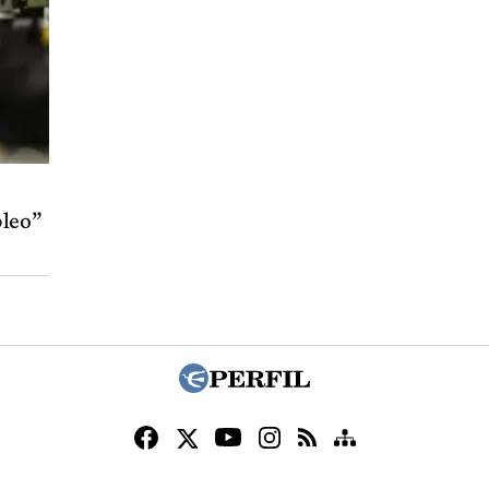
pleo”