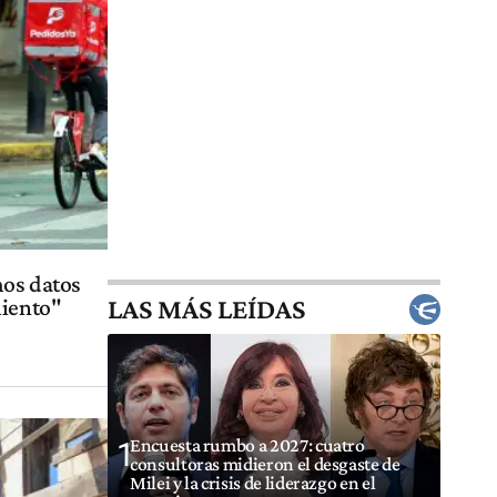
mos datos
LAS MÁS LEÍDAS
miento"
Encuesta rumbo a 2027: cuatro
1
consultoras midieron el desgaste de
Milei y la crisis de liderazgo en el