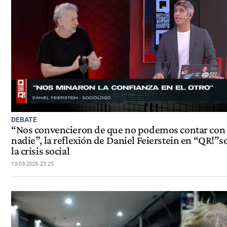
DEBATE
“Nos convencieron de que no podemos contar con
nadie”, la reflexión de Daniel Feierstein en “QR!”s
la crisis social
13-03-2026 23:25