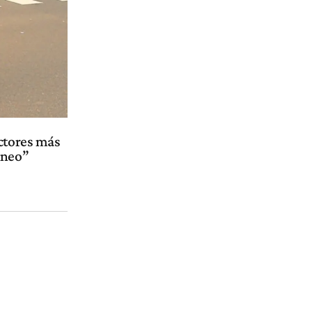
ectores más
oneo”