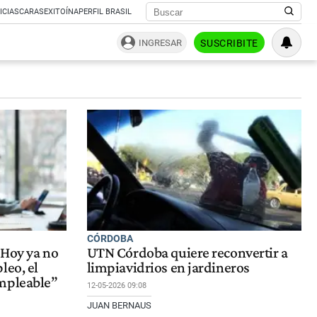
ICIAS
CARAS
EXITOÍNA
PERFIL BRASIL
INGRESAR
SUSCRIBITE
CÓRDOBA
“Hoy ya no
UTN Córdoba quiere reconvertir a
leo, el
limpiavidrios en jardineros
mpleable”
12-05-2026 09:08
JUAN BERNAUS