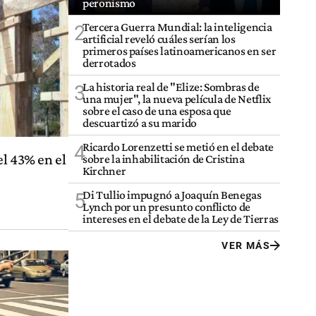
peronismo
Tercera Guerra Mundial: la inteligencia
2
artificial reveló cuáles serían los
primeros países latinoamericanos en ser
derrotados
La historia real de "Elize: Sombras de
3
una mujer", la nueva película de Netflix
sobre el caso de una esposa que
descuartizó a su marido
Ricardo Lorenzetti se metió en el debate
4
l 43% en el
sobre la inhabilitación de Cristina
Kirchner
Di Tullio impugnó a Joaquín Benegas
5
Lynch por un presunto conflicto de
intereses en el debate de la Ley de Tierras
VER MÁS