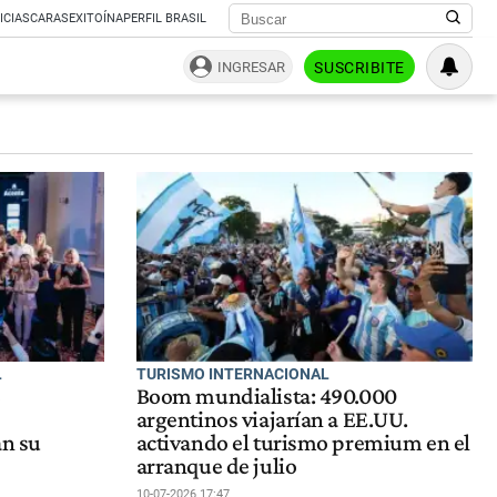
ICIAS
CARAS
EXITOÍNA
PERFIL BRASIL
INGRESAR
SUSCRIBITE
L
TURISMO INTERNACIONAL
6
Boom mundialista: 490.000
argentinos viajarían a EE.UU.
an su
activando el turismo premium en el
arranque de julio
10-07-2026 17:47