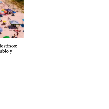
destinos:
mbio y