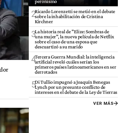
peronismo
Ricardo Lorenzetti se metió en el debate
2
sobre la inhabilitación de Cristina
Kirchner
La historia real de "Elize: Sombras de
3
una mujer", la nueva película de Netflix
sobre el caso de una esposa que
descuartizó a su marido
Tercera Guerra Mundial: la inteligencia
4
artificial reveló cuáles serían los
primeros países latinoamericanos en ser
ador
derrotados
Di Tullio impugnó a Joaquín Benegas
5
Lynch por un presunto conflicto de
intereses en el debate de la Ley de Tierras
VER MÁS