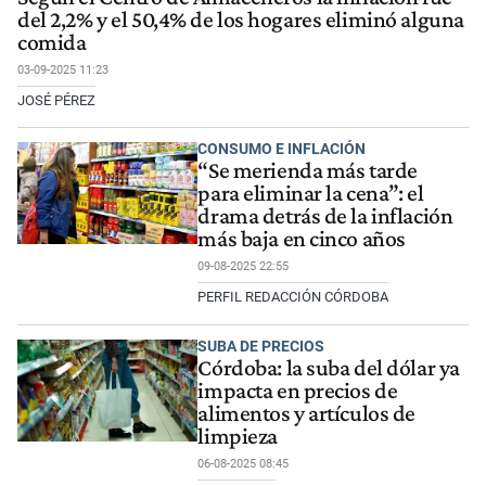
del 2,2% y el 50,4% de los hogares eliminó alguna
comida
03-09-2025 11:23
JOSÉ PÉREZ
CONSUMO E INFLACIÓN
“Se merienda más tarde
para eliminar la cena”: el
drama detrás de la inflación
más baja en cinco años
09-08-2025 22:55
PERFIL REDACCIÓN CÓRDOBA
SUBA DE PRECIOS
Córdoba: la suba del dólar ya
impacta en precios de
alimentos y artículos de
limpieza
06-08-2025 08:45