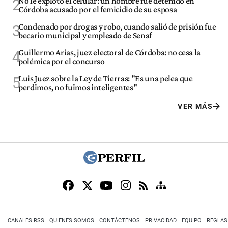
No le explotó el celular: un hombre fue detenido en
2
Córdoba acusado por el femicidio de su esposa
Condenado por drogas y robo, cuando salió de prisión fue
3
becario municipal y empleado de Senaf
Guillermo Arias, juez electoral de Córdoba: no cesa la
4
polémica por el concurso
Luis Juez sobre la Ley de Tierras: "Es una pelea que
5
perdimos, no fuimos inteligentes"
VER MÁS
CANALES RSS
QUIENES SOMOS
CONTÁCTENOS
PRIVACIDAD
EQUIPO
REGLAS