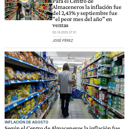
Para el Centro de
Almaceneros la inflación fue
del 2,43% y septiembre fue
"el peor mes del año" en
ventas
02-10-2025 07:51
JOSÉ PÉREZ
INFLACIÓN DE AGOSTO
Según el Centro de Almaceneros la inflación fue