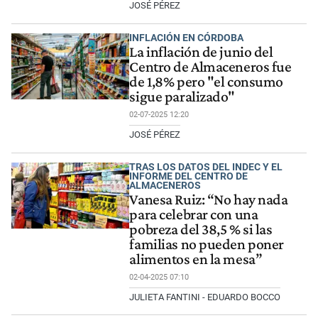
JOSÉ PÉREZ
INFLACIÓN EN CÓRDOBA
La inflación de junio del
Centro de Almaceneros fue
de 1,8% pero "el consumo
sigue paralizado"
02-07-2025 12:20
JOSÉ PÉREZ
TRAS LOS DATOS DEL INDEC Y EL
INFORME DEL CENTRO DE
ALMACENEROS
Vanesa Ruiz: “No hay nada
para celebrar con una
pobreza del 38,5 % si las
familias no pueden poner
alimentos en la mesa”
02-04-2025 07:10
JULIETA FANTINI - EDUARDO BOCCO