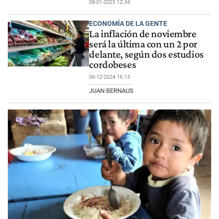
08-01-2025 12:34
ECONOMÍA DE LA GENTE
La inflación de noviembre
será la última con un 2 por
delante, según dos estudios
cordobeses
06-12-2024 16:13
JUAN BERNAUS