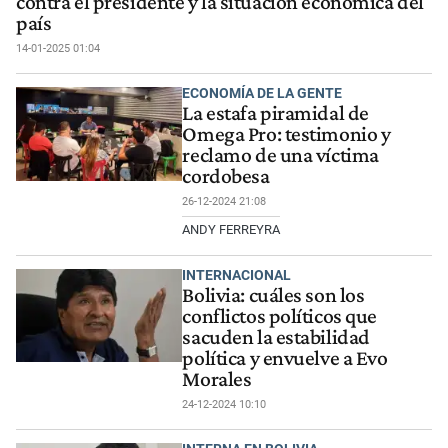
contra el presidente y la situación económica del
país
14-01-2025 01:04
ECONOMÍA DE LA GENTE
La estafa piramidal de
Omega Pro: testimonio y
reclamo de una víctima
cordobesa
26-12-2024 21:08
ANDY FERREYRA
INTERNACIONAL
Bolivia: cuáles son los
conflictos políticos que
sacuden la estabilidad
política y envuelve a Evo
Morales
24-12-2024 10:10