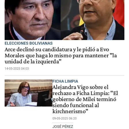
ELECCIONES BOLIVIANAS
Arce declinó su candidatura y le pidió a Evo
Morales que haga lo mismo para mantener "la
unidad de la izquierda"
14-05-2025 04:03
FICHA LIMPIA
Alejandra Vigo sobre el
rechazo a Ficha Limpia: "El
gobierno de Milei terminó
siendo funcional al
kirchnerismo"
09-05-2025 06:20
JOSÉ PÉREZ