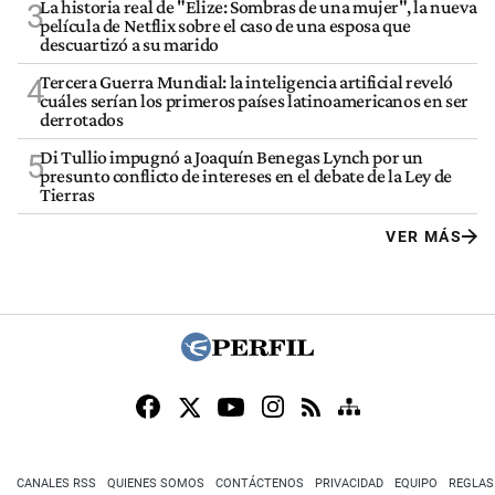
La historia real de "Elize: Sombras de una mujer", la nueva
3
película de Netflix sobre el caso de una esposa que
descuartizó a su marido
Tercera Guerra Mundial: la inteligencia artificial reveló
4
cuáles serían los primeros países latinoamericanos en ser
derrotados
Di Tullio impugnó a Joaquín Benegas Lynch por un
5
presunto conflicto de intereses en el debate de la Ley de
Tierras
VER MÁS
CANALES RSS
QUIENES SOMOS
CONTÁCTENOS
PRIVACIDAD
EQUIPO
REGLAS