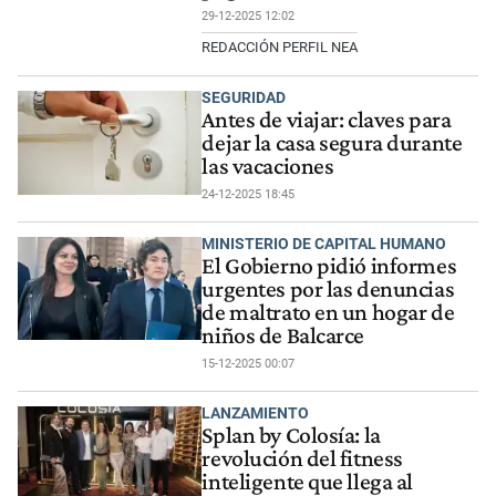
29-12-2025 12:02
REDACCIÓN PERFIL NEA
SEGURIDAD
Antes de viajar: claves para
dejar la casa segura durante
las vacaciones
24-12-2025 18:45
MINISTERIO DE CAPITAL HUMANO
El Gobierno pidió informes
urgentes por las denuncias
de maltrato en un hogar de
niños de Balcarce
15-12-2025 00:07
LANZAMIENTO
Splan by Colosía: la
revolución del fitness
inteligente que llega al