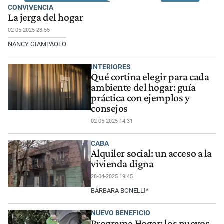
CONVIVENCIA
La jerga del hogar
02-05-2025 23:55
NANCY GIAMPAOLO
INTERIORES
Qué cortina elegir para cada
ambiente del hogar: guía
práctica con ejemplos y
consejos
02-05-2025 14:31
CABA
Alquiler social: un acceso a la
vivienda digna
28-04-2025 19:45
BÁRBARA BONELLI*
NUEVO BENEFICIO
Programa Hogar: los nuevos