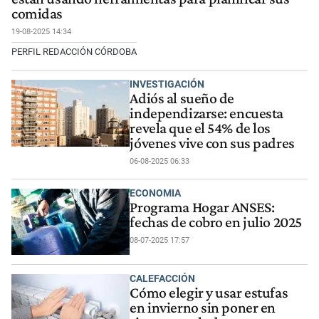
comidas
19-08-2025 14:34
PERFIL REDACCIÓN CÓRDOBA
INVESTIGACIÓN
Adiós al sueño de
independizarse: encuesta
revela que el 54% de los
jóvenes vive con sus padres
06-08-2025 06:33
ECONOMIA
Programa Hogar ANSES:
fechas de cobro en julio 2025
08-07-2025 17:57
CALEFACCIÓN
Cómo elegir y usar estufas
en invierno sin poner en