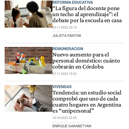
REFORMA EDUCATIVA
“La figura del docente pone
un techo al aprendizaje”: el
debate por la escuela en casa
25-11-2025 20:13
JULIETA FANTINI
REMUNERACION
Nuevo aumento para el
personal doméstico: cuánto
cobrarán en Córdoba
07-11-2025 19:02
VIVENDAS
Tendencia: un estudio social
comprobó que uno de cada
cuatro hogares en Argentina
es “unipersonal”
10-10-2025 23:55
ENRIQUE GARABETYAN