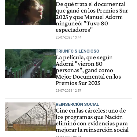
De qué trata el documental
que ganó en los Premios Sur
2025 y que Manuel Adorni
ninguneó: "Tuvo 80
espectadores"
25-07-2025 13:44
TRIUNFO SILENCIOSO
La película, que según
Adorni "vieron 80
personas", ganó como
Mejor Documental en los
Premios Sur 2025
25-07-2025 12:57
REINSERCIÓN SOCIAL
Cine en las cárceles: uno de
los programas que Nación
eliminó con evidencias para
mejorar la reinserción social