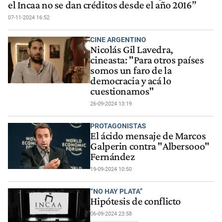
el Incaa no se dan créditos desde el año 2016”
07-11-2024 16:52
CINE ARGENTINO
Nicolás Gil Lavedra,
cineasta: "Para otros países
somos un faro de la
democracia y acá lo
cuestionamos"
26-09-2024 13:19
PROTAGONISTAS
El ácido mensaje de Marcos
Galperin contra "Albersooo"
Fernández
19-09-2024 10:50
“NO HAY PLATA”
Hipótesis de conflicto
06-09-2024 23:58