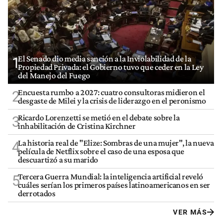
El Senado dio media sanción a la Inviolabilidad de la
1
Propiedad Privada: el Gobierno tuvo que ceder en la Ley
del Manejo del Fuego
Encuesta rumbo a 2027: cuatro consultoras midieron el
2
desgaste de Milei y la crisis de liderazgo en el peronismo
Ricardo Lorenzetti se metió en el debate sobre la
3
inhabilitación de Cristina Kirchner
La historia real de "Elize: Sombras de una mujer", la nueva
4
película de Netflix sobre el caso de una esposa que
descuartizó a su marido
Tercera Guerra Mundial: la inteligencia artificial reveló
5
cuáles serían los primeros países latinoamericanos en ser
derrotados
VER MÁS