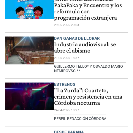
PakaPaka y Encuentro y los
reformula con
programación extranjera
29-05-2025 20:03
DAN GANAS DE LLORAR
Industria audiovisual: se
abre el abismo
21-05-2025 18:37
GUILLERMO TELLO* Y OSVALDO MARIO
NEMIROVSCI**
ESTRENOS
"La Zurda": Cuarteto,
crimen y resistencia en una
Córdoba nocturna
24-04-2025 18:27
PERFIL REDACCIÓN CÓRDOBA
DESDE PARANÁ